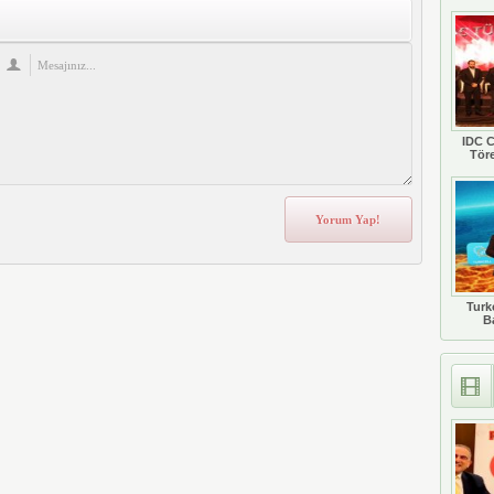
IDC C
Tör
Turkc
B