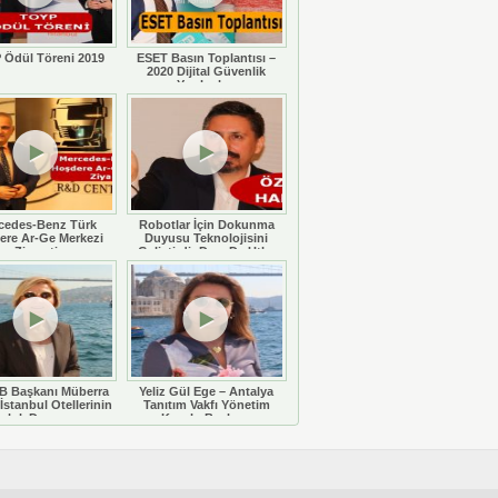
 Ödül Töreni 2019
ESET Basın Toplantısı –
2020 Dijital Güvenlik
Yazılımları
cedes-Benz Türk
Robotlar İçin Dokunma
ere Ar-Ge Merkezi
Duyusu Teknolojisini
Ziyareti
Geliştirdi: Doç. Dr. Utku
Büyükşahin
 Başkanı Müberra
Yeliz Gül Ege – Antalya
İstanbul Otellerinin
Tanıtım Vakfı Yönetim
luluk Durumunu
Kurulu Başkanı
eğerlendiriyor