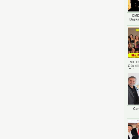
ÇMD
Başka
Ms. P
Güzell
Rohan
Cem