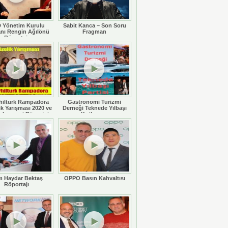
 Yönetim Kurulu
Sabit Kanca – Son Soru
nı Rengin Ağılönü
Fragman
Röportajı
hilturk Rampadora
Gastronomi Turizmi
ik Yarışması 2020 ve
Derneği Teknede Yılbaşı
 Legaspi Röportajı
Kutlaması
 Haydar Bektaş
OPPO Basın Kahvaltısı
Röportajı