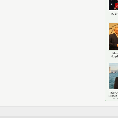
TOYP
Mer
Hoşd
TÜROB
Eresin 
Do
D