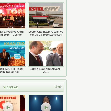
Töreni
IO Zirvesi ve Ödül
Vestel City Basın Gezisi ve
eni 2016 – Çeşme
Venus V3 5020 Lansmanı
ell 4,5G Hız Testi
Edirne Ekonomi Zirvesi –
asın Toplantısı
2016
VİDEOLAR
TÜMÜ