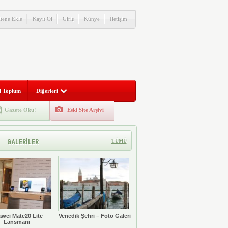
itene Ekle
Kayıt Ol
Giriş
Künye
İletişim
l Toplum
Diğerleri
Gazete Oku!
Eski Site Arşivi
GALERİLER
TÜMÜ
wei Mate20 Lite
Venedik Şehri – Foto Galeri
Lansmanı