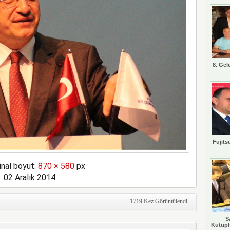
8. Gel
Fujits
inal boyut:
870 × 580
px
02 Aralık 2014
1719 Kez Görüntülendi.
S
Kütüph