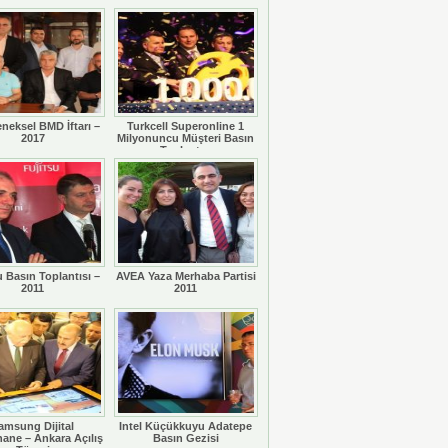
eneksel BMD İftarı –
Turkcell Superonline 1
2017
Milyonuncu Müşteri Basın
Toplantısı
u Basın Toplantısı –
AVEA Yaza Merhaba Partisi
2011
2011
amsung Dijital
Intel Küçükkuyu Adatepe
ane – Ankara Açılış
Basın Gezisi