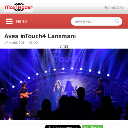
Normal Site
MENÜ
Avea inTouch4 Lansmanı
17 Aralık 2014 -
08:00
7 / 28