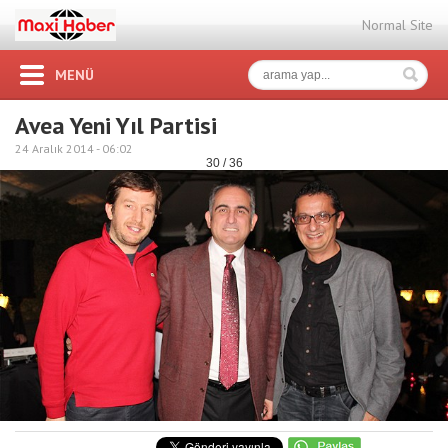
Normal Site
MENÜ
Avea Yeni Yıl Partisi
24 Aralık 2014 -
06:02
30 / 36