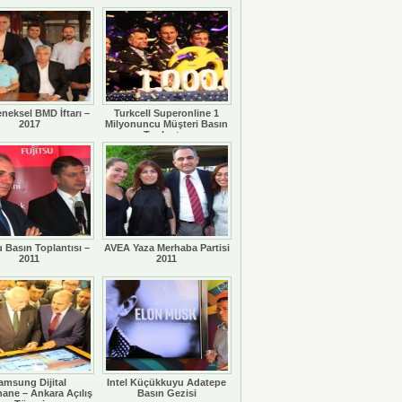
eneksel BMD İftarı –
Turkcell Superonline 1
2017
Milyonuncu Müşteri Basın
Toplantısı
u Basın Toplantısı –
AVEA Yaza Merhaba Partisi
2011
2011
amsung Dijital
Intel Küçükkuyu Adatepe
ane – Ankara Açılış
Basın Gezisi