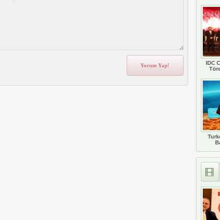
IDC C
Tör
Turkc
B