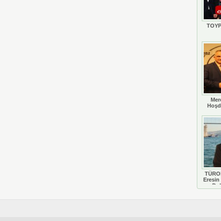
TOYP
Mer
Hoşd
TÜROB
Eresin 
Do
D