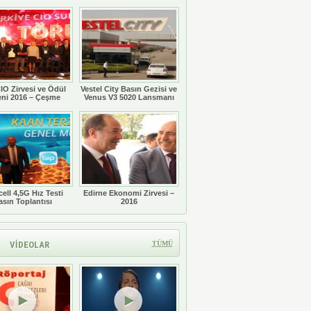
Töreni
IO Zirvesi ve Ödül
Vestel City Basın Gezisi ve
eni 2016 – Çeşme
Venus V3 5020 Lansmanı
ell 4,5G Hız Testi
Edirne Ekonomi Zirvesi –
asın Toplantısı
2016
VİDEOLAR
TÜMÜ