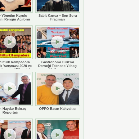
 Yönetim Kurulu
Sabit Kanca – Son Soru
nı Rengin Ağılönü
Fragman
Röportajı
hilturk Rampadora
Gastronomi Turizmi
ik Yarışması 2020 ve
Derneği Teknede Yılbaşı
 Legaspi Röportajı
Kutlaması
 Haydar Bektaş
OPPO Basın Kahvaltısı
Röportajı