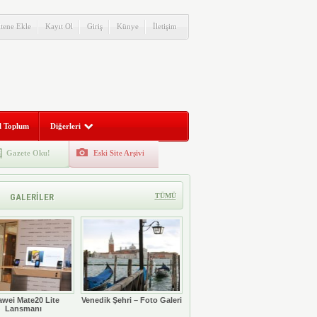
itene Ekle
Kayıt Ol
Giriş
Künye
İletişim
l Toplum
Diğerleri
Gazete Oku!
Eski Site Arşivi
GALERİLER
TÜMÜ
wei Mate20 Lite
Venedik Şehri – Foto Galeri
Lansmanı