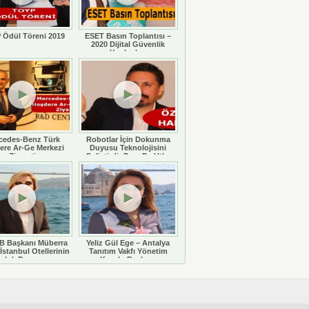
 Ödül Töreni 2019
ESET Basın Toplantısı –
2020 Dijital Güvenlik
Yazılımları
cedes-Benz Türk
Robotlar İçin Dokunma
ere Ar-Ge Merkezi
Duyusu Teknolojisini
Ziyareti
Geliştirdi: Doç. Dr. Utku
Büyükşahin
 Başkanı Müberra
Yeliz Gül Ege – Antalya
İstanbul Otellerinin
Tanıtım Vakfı Yönetim
luluk Durumunu
Kurulu Başkanı
eğerlendiriyor