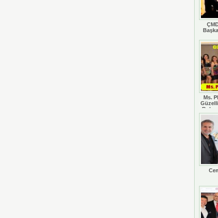
ÇMD
Başka
Ms. P
Güzell
Rohan
Cem