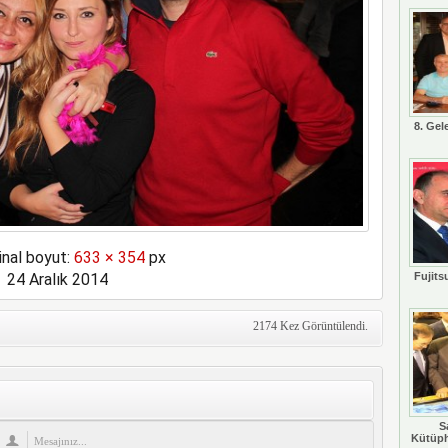
8. Gel
inal boyut:
633 × 354
px
24 Aralık 2014
Fujits
2174 Kez Görüntülendi.
S
Kütüph