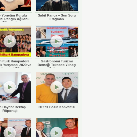
 Yönetim Kurulu
Sabit Kanca – Son Soru
nı Rengin Ağılönü
Fragman
Röportajı
hilturk Rampadora
Gastronomi Turizmi
ik Yarışması 2020 ve
Derneği Teknede Yılbaşı
 Legaspi Röportajı
Kutlaması
 Haydar Bektaş
OPPO Basın Kahvaltısı
Röportajı