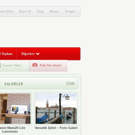
itene Ekle
Kayıt Ol
Giriş
Künye
İletişim
l Toplum
Diğerleri
Gazete Oku!
Eski Site Arşivi
GALERİLER
TÜMÜ
wei Mate20 Lite
Venedik Şehri – Foto Galeri
Lansmanı