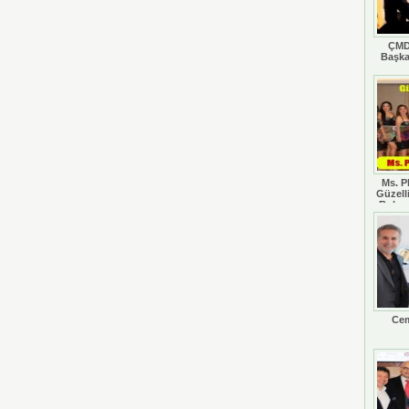
ÇMD
Başka
Ms. P
Güzell
Rohan
Cem