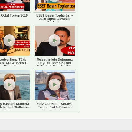
 Ödül Töreni 2019
ESET Basın Toplantısı –
2020 Dijital Güvenlik
Yazılımları
cedes-Benz Türk
Robotlar İçin Dokunma
ere Ar-Ge Merkezi
Duyusu Teknolojisini
Ziyareti
Geliştirdi: Doç. Dr. Utku
Büyükşahin
 Başkanı Müberra
Yeliz Gül Ege – Antalya
İstanbul Otellerinin
Tanıtım Vakfı Yönetim
luluk Durumunu
Kurulu Başkanı
eğerlendiriyor