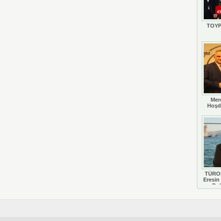
TOYP
Mer
Hoşd
TÜROB
Eresin 
Do
D