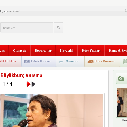
S
tyapısına Geçti
 ve Kadim Eşikler” Karma
ldı
Makinesi instax mini 99’un
al Stratejik Ortaklık Kurdu
nans
Otomotiv
Röportajlar
Havacılık
Köşe Yazıları
Kamu & Sivi
ı
ni Temizliyor: Qrevo Curv
elif Hakları
Döviz Kurları
Otomotiv
Hava Durumu
Mağazasını Sivas’ta Açtı
 Büyükburç Anısına
 Trafiğine Dijital Çözüm: PEYK
1 / 4
 İvmesini Sürdürüyor
kanlığı’na Atama
Hua