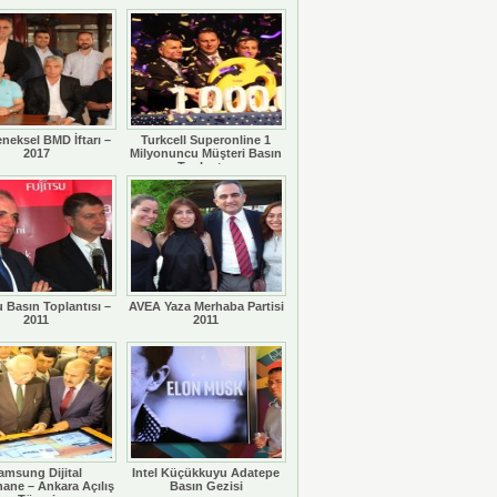
eneksel BMD İftarı –
Turkcell Superonline 1
2017
Milyonuncu Müşteri Basın
Toplantısı
u Basın Toplantısı –
AVEA Yaza Merhaba Partisi
2011
2011
amsung Dijital
Intel Küçükkuyu Adatepe
ane – Ankara Açılış
Basın Gezisi