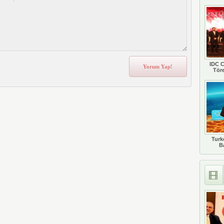
IDC C
Tör
Turkc
B