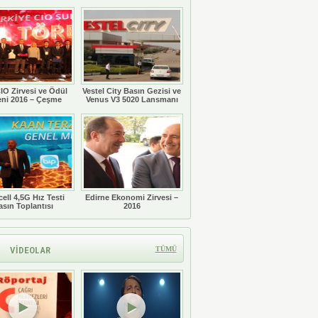
Töreni
IO Zirvesi ve Ödül
Vestel City Basın Gezisi ve
eni 2016 – Çeşme
Venus V3 5020 Lansmanı
ell 4,5G Hız Testi
Edirne Ekonomi Zirvesi –
asın Toplantısı
2016
VİDEOLAR
TÜMÜ