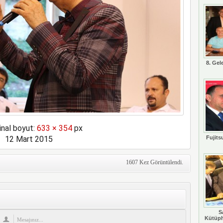
8. Gel
inal boyut:
633 × 354
px
12 Mart 2015
Fujits
1607 Kez Görüntülendi.
S
Kütüph