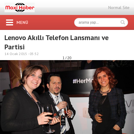
Normal Site
MENÜ
Lenovo Akıllı Telefon Lansmanı ve
Partisi
14 Ocak 2015 -
05:52
1 / 20