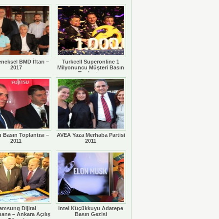
eneksel BMD İftarı –
Turkcell Superonline 1
2017
Milyonuncu Müşteri Basın
Toplantısı
u Basın Toplantısı –
AVEA Yaza Merhaba Partisi
2011
2011
amsung Dijital
Intel Küçükkuyu Adatepe
ane – Ankara Açılış
Basın Gezisi