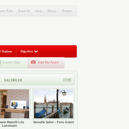
itene Ekle
Kayıt Ol
Giriş
Künye
İletişim
l Toplum
Diğerleri
Gazete Oku!
Eski Site Arşivi
GALERİLER
TÜMÜ
wei Mate20 Lite
Venedik Şehri – Foto Galeri
Lansmanı