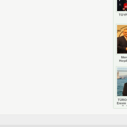
TOYP
Mer
Hoşd
TÜROB
Eresin 
Do
D