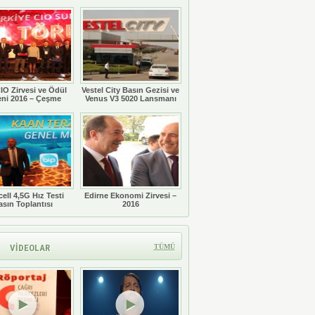
Töreni
IO Zirvesi ve Ödül
Vestel City Basın Gezisi ve
eni 2016 – Çeşme
Venus V3 5020 Lansmanı
ell 4,5G Hız Testi
Edirne Ekonomi Zirvesi –
asın Toplantısı
2016
VİDEOLAR
TÜMÜ