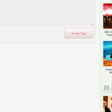
IDC C
Tör
Turkc
B