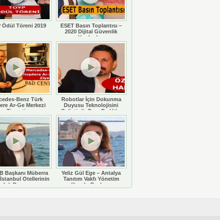
 Ödül Töreni 2019
ESET Basın Toplantısı –
2020 Dijital Güvenlik
Yazılımları
cedes-Benz Türk
Robotlar İçin Dokunma
ere Ar-Ge Merkezi
Duyusu Teknolojisini
Ziyareti
Geliştirdi: Doç. Dr. Utku
Büyükşahin
 Başkanı Müberra
Yeliz Gül Ege – Antalya
İstanbul Otellerinin
Tanıtım Vakfı Yönetim
luluk Durumunu
Kurulu Başkanı
eğerlendiriyor