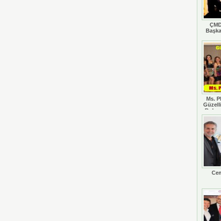
ÇMD
Başka
Ms. P
Güzell
Rohan
Cem