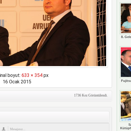
8. Gel
inal boyut:
633 × 354
px
16 Ocak 2015
Fujits
1736 Kez Görüntülendi.
S
Kütüph