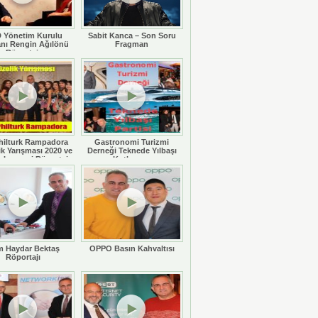
 Yönetim Kurulu
Sabit Kanca – Son Soru
nı Rengin Ağılönü
Fragman
Röportajı
hilturk Rampadora
Gastronomi Turizmi
ik Yarışması 2020 ve
Derneği Teknede Yılbaşı
 Legaspi Röportajı
Kutlaması
 Haydar Bektaş
OPPO Basın Kahvaltısı
Röportajı