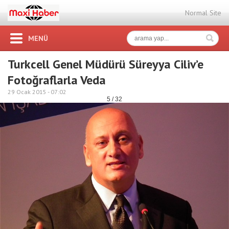
Normal Site
MENÜ
Turkcell Genel Müdürü Süreyya Ciliv’e
Fotoğraflarla Veda
29 Ocak 2015 -
07:02
5 / 32