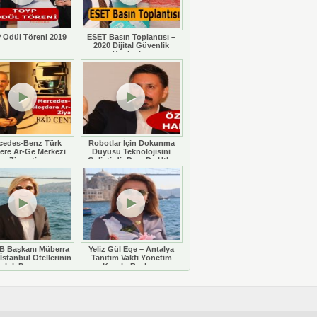
 Ödül Töreni 2019
ESET Basın Toplantısı –
2020 Dijital Güvenlik
Yazılımları
cedes-Benz Türk
Robotlar İçin Dokunma
ere Ar-Ge Merkezi
Duyusu Teknolojisini
Ziyareti
Geliştirdi: Doç. Dr. Utku
Büyükşahin
 Başkanı Müberra
Yeliz Gül Ege – Antalya
İstanbul Otellerinin
Tanıtım Vakfı Yönetim
luluk Durumunu
Kurulu Başkanı
eğerlendiriyor