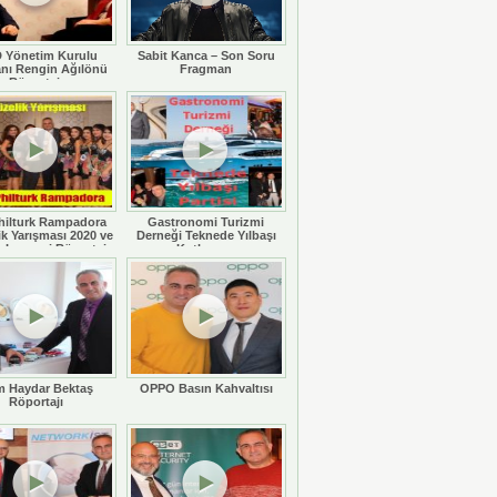
 Yönetim Kurulu
Sabit Kanca – Son Soru
nı Rengin Ağılönü
Fragman
Röportajı
hilturk Rampadora
Gastronomi Turizmi
ik Yarışması 2020 ve
Derneği Teknede Yılbaşı
 Legaspi Röportajı
Kutlaması
 Haydar Bektaş
OPPO Basın Kahvaltısı
Röportajı