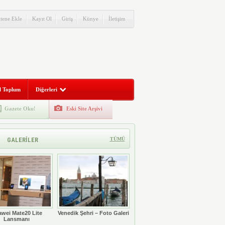
itene Ekle
Kayıt Ol
Giriş
Künye
İletişim
l Toplum
Diğerleri
Gazete Oku!
Eski Site Arşivi
GALERİLER
TÜMÜ
wei Mate20 Lite
Venedik Şehri – Foto Galeri
Lansmanı