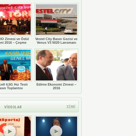
Töreni
IO Zirvesi ve Ödül
Vestel City Basın Gezisi ve
eni 2016 – Çeşme
Venus V3 5020 Lansmanı
ell 4,5G Hız Testi
Edirne Ekonomi Zirvesi –
asın Toplantısı
2016
VİDEOLAR
TÜMÜ