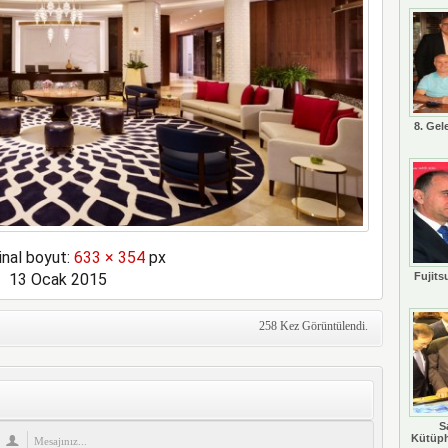
8. Gel
inal boyut:
633 × 354
px
13 Ocak 2015
Fujits
258 Kez Görüntülendi.
S
Kütüph