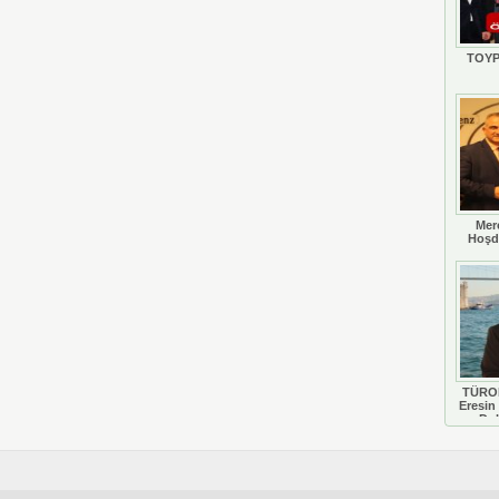
TOYP
Mer
Hoşd
TÜROB
Eresin 
Do
D