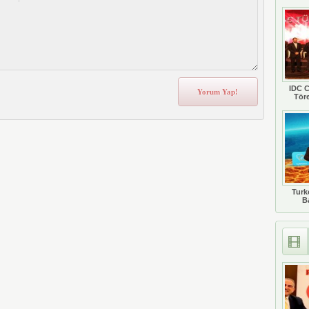
IDC C
Tör
Turkc
B