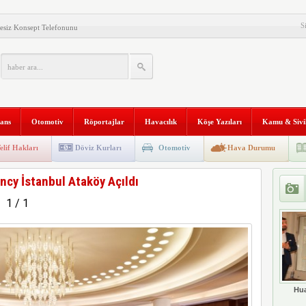
S
esiz Konsept Telefonunu
al Gemisi HONOR Magic V6’yı
ilişim Şirketi Araştırması”
anı 2. Defa Büyüyor
nans
Otomotiv
Röportajlar
Havacılık
Köşe Yazıları
Kamu & Sivi
tyapısına Geçti
niversitesi “Aranan Mezun”
elif Hakları
Döviz Kurları
Otomotiv
Hava Durumu
 ve Kadim Eşikler” Karma
ncy İstanbul Ataköy Açıldı
ldı
Makinesi instax mini 99’un
1 / 1
al Stratejik Ortaklık Kurdu
ı
Hua