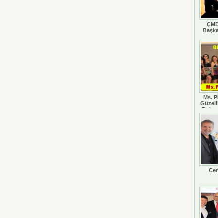
ÇMD
Başka
Ms. P
Güzell
Rohan
Cem