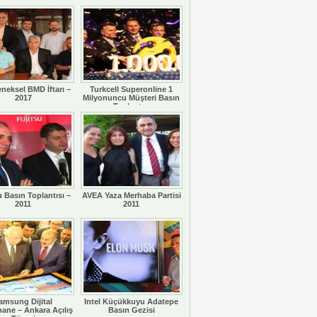
eneksel BMD İftarı –
Turkcell Superonline 1
2017
Milyonuncu Müşteri Basın
Toplantısı
u Basın Toplantısı –
AVEA Yaza Merhaba Partisi
2011
2011
amsung Dijital
Intel Küçükkuyu Adatepe
ane – Ankara Açılış
Basın Gezisi