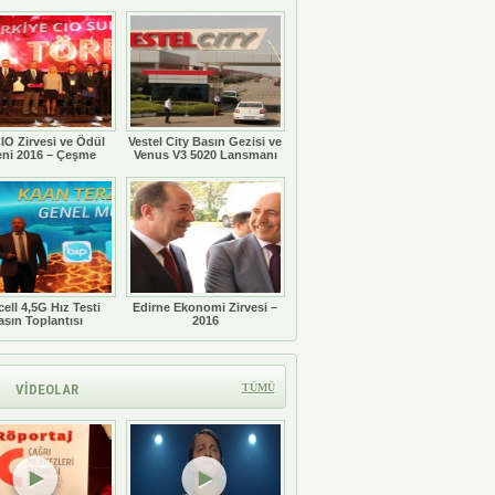
Töreni
IO Zirvesi ve Ödül
Vestel City Basın Gezisi ve
eni 2016 – Çeşme
Venus V3 5020 Lansmanı
ell 4,5G Hız Testi
Edirne Ekonomi Zirvesi –
asın Toplantısı
2016
VİDEOLAR
TÜMÜ