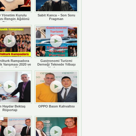
 Yönetim Kurulu
Sabit Kanca – Son Soru
nı Rengin Ağılönü
Fragman
Röportajı
hilturk Rampadora
Gastronomi Turizmi
ik Yarışması 2020 ve
Derneği Teknede Yılbaşı
 Legaspi Röportajı
Kutlaması
 Haydar Bektaş
OPPO Basın Kahvaltısı
Röportajı