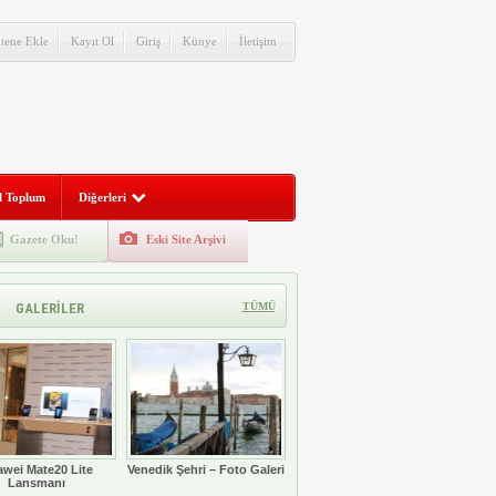
itene Ekle
Kayıt Ol
Giriş
Künye
İletişim
l Toplum
Diğerleri
Gazete Oku!
Eski Site Arşivi
GALERİLER
TÜMÜ
wei Mate20 Lite
Venedik Şehri – Foto Galeri
Lansmanı