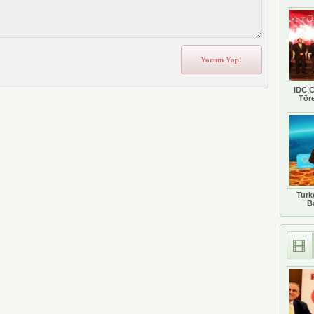
IDC C
Tör
Turkc
B