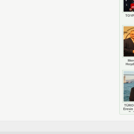
TOYP
Mer
Hoşd
TÜROB
Eresin 
Do
D