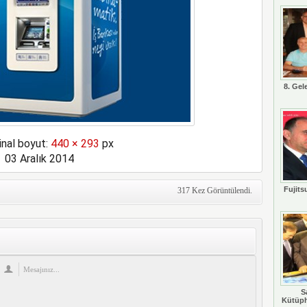
8. Gel
inal boyut:
440 × 293
px
03 Aralık 2014
Fujits
317 Kez Görüntülendi.
S
Kütüph