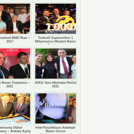
eneksel BMD İftarı –
Turkcell Superonline 1
2017
Milyonuncu Müşteri Basın
Toplantısı
u Basın Toplantısı –
AVEA Yaza Merhaba Partisi
2011
2011
amsung Dijital
Intel Küçükkuyu Adatepe
ane – Ankara Açılış
Basın Gezisi