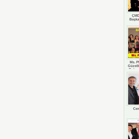
ÇMD
Başka
Ms. P
Güzell
Rohan
Cem