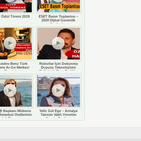
 Ödül Töreni 2019
ESET Basın Toplantısı –
2020 Dijital Güvenlik
Yazılımları
cedes-Benz Türk
Robotlar İçin Dokunma
ere Ar-Ge Merkezi
Duyusu Teknolojisini
Ziyareti
Geliştirdi: Doç. Dr. Utku
Büyükşahin
 Başkanı Müberra
Yeliz Gül Ege – Antalya
İstanbul Otellerinin
Tanıtım Vakfı Yönetim
luluk Durumunu
Kurulu Başkanı
eğerlendiriyor