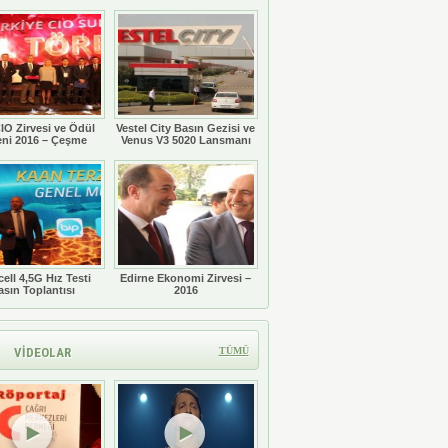
Töreni
IO Zirvesi ve Ödül
Vestel City Basın Gezisi ve
eni 2016 – Çeşme
Venus V3 5020 Lansmanı
ell 4,5G Hız Testi
Edirne Ekonomi Zirvesi –
asın Toplantısı
2016
VİDEOLAR
TÜMÜ