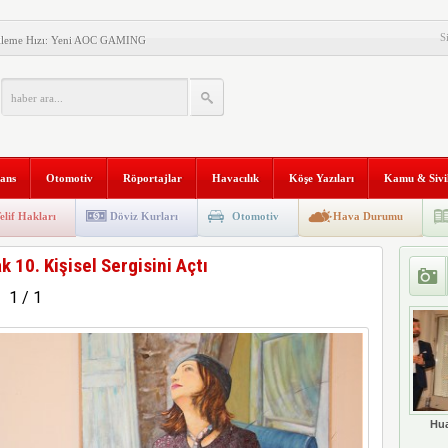
S
nileme Hızı: Yeni AOC GAMING
esiz Konsept Telefonunu
al Gemisi HONOR Magic V6’yı
ilişim Şirketi Araştırması”
nans
Otomotiv
Röportajlar
Havacılık
Köşe Yazıları
Kamu & Sivi
anı 2. Defa Büyüyor
tyapısına Geçti
elif Hakları
Döviz Kurları
Otomotiv
Hava Durumu
niversitesi “Aranan Mezun”
 10. Kişisel Sergisini Açtı
 ve Kadim Eşikler” Karma
1 / 1
ldı
Makinesi instax mini 99’un
al Stratejik Ortaklık Kurdu
Hua