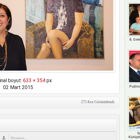
8. Gel
inal boyut:
633 × 354
px
02 Mart 2015
Fujits
275 Kez Görüntülendi.
S
Kütüph