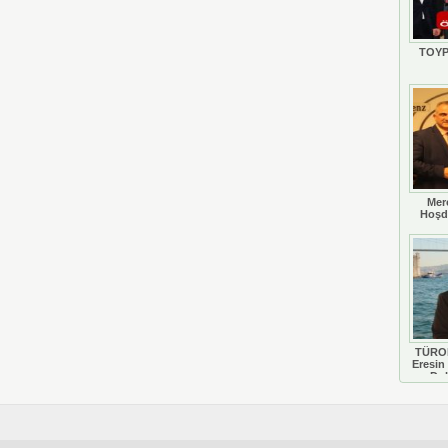
TOYP
Mer
Hoşd
TÜROB
Eresin 
Do
D