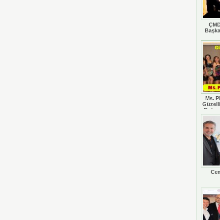
ÇMD
Başka
Ms. P
Güzell
Rohan
Cem