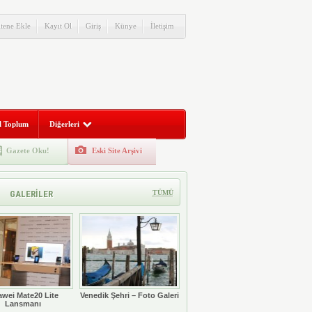
itene Ekle
Kayıt Ol
Giriş
Künye
İletişim
l Toplum
Diğerleri
Gazete Oku!
Eski Site Arşivi
GALERİLER
TÜMÜ
wei Mate20 Lite
Venedik Şehri – Foto Galeri
Lansmanı