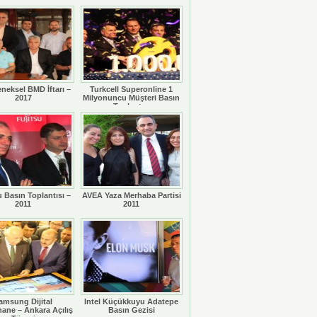
eneksel BMD İftarı –
Turkcell Superonline 1
2017
Milyonuncu Müşteri Basın
Toplantısı
u Basın Toplantısı –
AVEA Yaza Merhaba Partisi
2011
2011
amsung Dijital
Intel Küçükkuyu Adatepe
ane – Ankara Açılış
Basın Gezisi