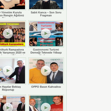
 Yönetim Kurulu
Sabit Kanca – Son Soru
nı Rengin Ağılönü
Fragman
Röportajı
hilturk Rampadora
Gastronomi Turizmi
ik Yarışması 2020 ve
Derneği Teknede Yılbaşı
 Legaspi Röportajı
Kutlaması
 Haydar Bektaş
OPPO Basın Kahvaltısı
Röportajı