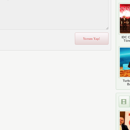
IDC C
Tör
Turkc
B