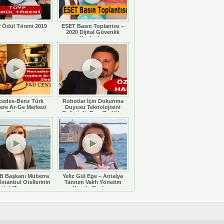
 Ödül Töreni 2019
ESET Basın Toplantısı –
2020 Dijital Güvenlik
Yazılımları
cedes-Benz Türk
Robotlar İçin Dokunma
ere Ar-Ge Merkezi
Duyusu Teknolojisini
Ziyareti
Geliştirdi: Doç. Dr. Utku
Büyükşahin
 Başkanı Müberra
Yeliz Gül Ege – Antalya
İstanbul Otellerinin
Tanıtım Vakfı Yönetim
luluk Durumunu
Kurulu Başkanı
eğerlendiriyor