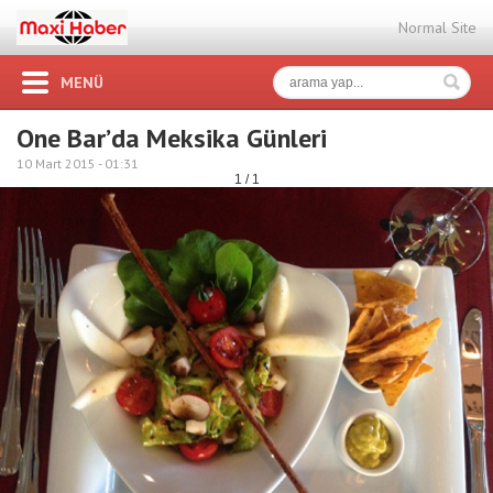
Normal Site
MENÜ
One Bar’da Meksika Günleri
10 Mart 2015 -
01:31
1 / 1