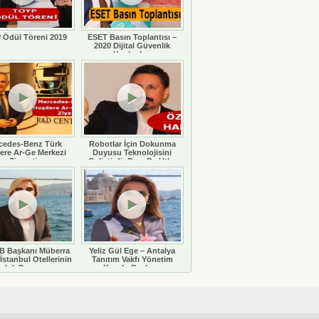
 Ödül Töreni 2019
ESET Basın Toplantısı –
2020 Dijital Güvenlik
Yazılımları
cedes-Benz Türk
Robotlar İçin Dokunma
ere Ar-Ge Merkezi
Duyusu Teknolojisini
Ziyareti
Geliştirdi: Doç. Dr. Utku
Büyükşahin
 Başkanı Müberra
Yeliz Gül Ege – Antalya
İstanbul Otellerinin
Tanıtım Vakfı Yönetim
luluk Durumunu
Kurulu Başkanı
eğerlendiriyor