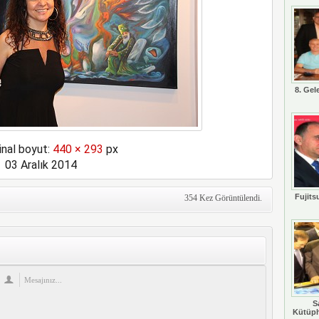
8. Gel
inal boyut:
440 × 293
px
03 Aralık 2014
Fujits
354 Kez Görüntülendi.
S
Kütüph