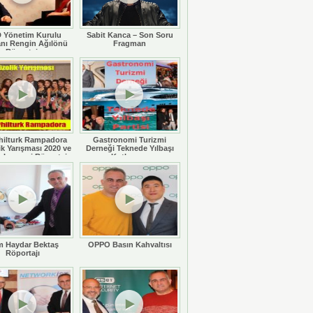
 Yönetim Kurulu
Sabit Kanca – Son Soru
nı Rengin Ağılönü
Fragman
Röportajı
hilturk Rampadora
Gastronomi Turizmi
ik Yarışması 2020 ve
Derneği Teknede Yılbaşı
 Legaspi Röportajı
Kutlaması
 Haydar Bektaş
OPPO Basın Kahvaltısı
Röportajı