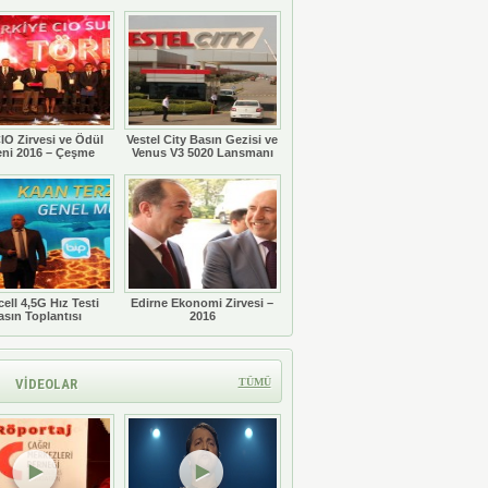
Töreni
IO Zirvesi ve Ödül
Vestel City Basın Gezisi ve
eni 2016 – Çeşme
Venus V3 5020 Lansmanı
ell 4,5G Hız Testi
Edirne Ekonomi Zirvesi –
asın Toplantısı
2016
VİDEOLAR
TÜMÜ