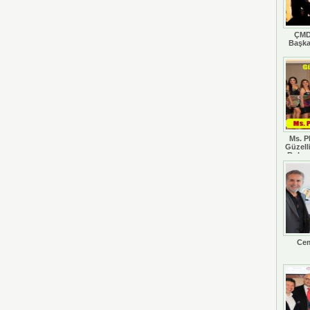
ÇMD
Başka
Ms. P
Güzell
Rohan
Cem