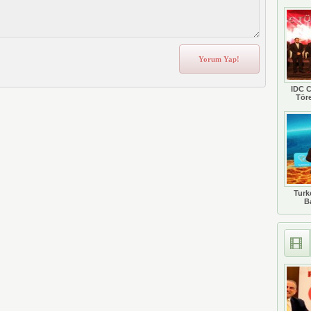
IDC C
Tör
Turkc
B