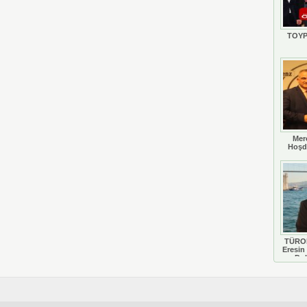
TOYP
Mer
Hoşd
TÜROB
Eresin 
Do
D