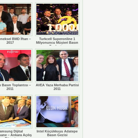
eneksel BMD İftarı –
Turkcell Superonline 1
2017
Milyonuncu Müşteri Basın
Toplantısı
u Basın Toplantısı –
AVEA Yaza Merhaba Partisi
2011
2011
amsung Dijital
Intel Küçükkuyu Adatepe
ane – Ankara Açılış
Basın Gezisi