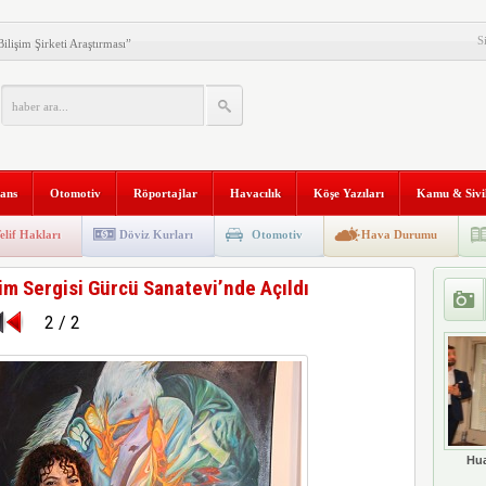
S
ilişim Şirketi Araştırması”
anı 2. Defa Büyüyor
tyapısına Geçti
niversitesi “Aranan Mezun”
nans
Otomotiv
Röportajlar
Havacılık
Köşe Yazıları
Kamu & Sivi
 ve Kadim Eşikler” Karma
ldı
Makinesi instax mini 99’un
elif Hakları
Döviz Kurları
Otomotiv
Hava Durumu
al Stratejik Ortaklık Kurdu
im Sergisi Gürcü Sanatevi’nde Açıldı
ı
2 / 2
ni Temizliyor: Qrevo Curv
Mağazasını Sivas’ta Açtı
Hua