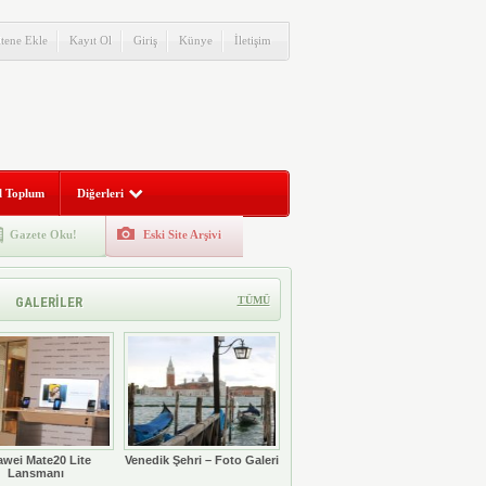
itene Ekle
Kayıt Ol
Giriş
Künye
İletişim
l Toplum
Diğerleri
Gazete Oku!
Eski Site Arşivi
GALERİLER
TÜMÜ
wei Mate20 Lite
Venedik Şehri – Foto Galeri
Lansmanı