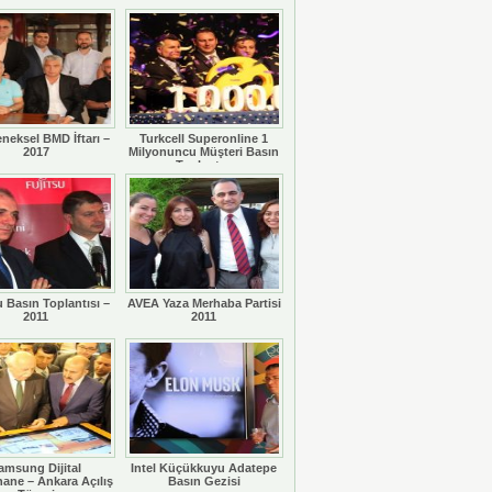
eneksel BMD İftarı –
Turkcell Superonline 1
2017
Milyonuncu Müşteri Basın
Toplantısı
u Basın Toplantısı –
AVEA Yaza Merhaba Partisi
2011
2011
amsung Dijital
Intel Küçükkuyu Adatepe
ane – Ankara Açılış
Basın Gezisi