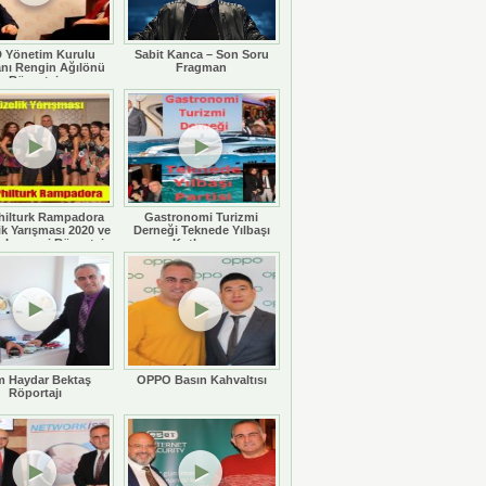
 Yönetim Kurulu
Sabit Kanca – Son Soru
nı Rengin Ağılönü
Fragman
Röportajı
hilturk Rampadora
Gastronomi Turizmi
ik Yarışması 2020 ve
Derneği Teknede Yılbaşı
 Legaspi Röportajı
Kutlaması
 Haydar Bektaş
OPPO Basın Kahvaltısı
Röportajı