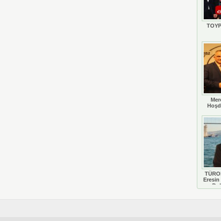
TOYP
Mer
Hoşd
TÜROB
Eresin 
Do
D