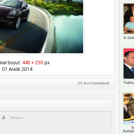
8. Gel
inal boyut:
440 × 293
px
01 Aralık 2014
Fujits
321 Kez Görüntülendi.
S
Kütüph