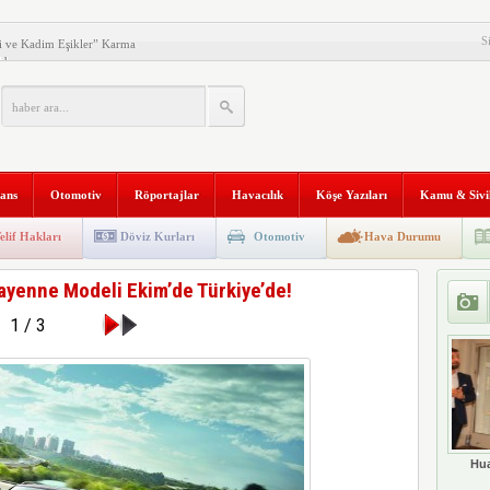
S
 ve Kadim Eşikler” Karma
ldı
Makinesi instax mini 99’un
al Stratejik Ortaklık Kurdu
ı
nans
Otomotiv
Röportajlar
Havacılık
Köşe Yazıları
Kamu & Sivi
ni Temizliyor: Qrevo Curv
Mağazasını Sivas’ta Açtı
elif Hakları
Döviz Kurları
Otomotiv
Hava Durumu
 Trafiğine Dijital Çözüm: PEYK
ayenne Modeli Ekim’de Türkiye’de!
 İvmesini Sürdürüyor
1 / 3
kanlığı’na Atama
Aqara Hub M200 Türkiye’de
Hua