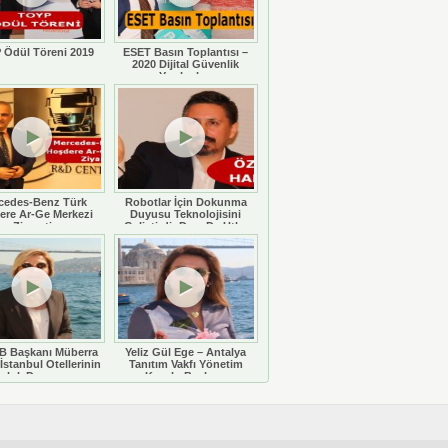
 Ödül Töreni 2019
ESET Basın Toplantısı –
2020 Dijital Güvenlik
Yazılımları
cedes-Benz Türk
Robotlar İçin Dokunma
ere Ar-Ge Merkezi
Duyusu Teknolojisini
Ziyareti
Geliştirdi: Doç. Dr. Utku
Büyükşahin
 Başkanı Müberra
Yeliz Gül Ege – Antalya
İstanbul Otellerinin
Tanıtım Vakfı Yönetim
luluk Durumunu
Kurulu Başkanı
eğerlendiriyor