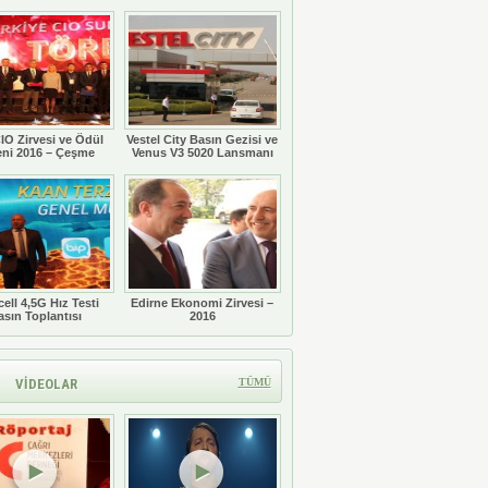
Töreni
IO Zirvesi ve Ödül
Vestel City Basın Gezisi ve
eni 2016 – Çeşme
Venus V3 5020 Lansmanı
ell 4,5G Hız Testi
Edirne Ekonomi Zirvesi –
asın Toplantısı
2016
VİDEOLAR
TÜMÜ