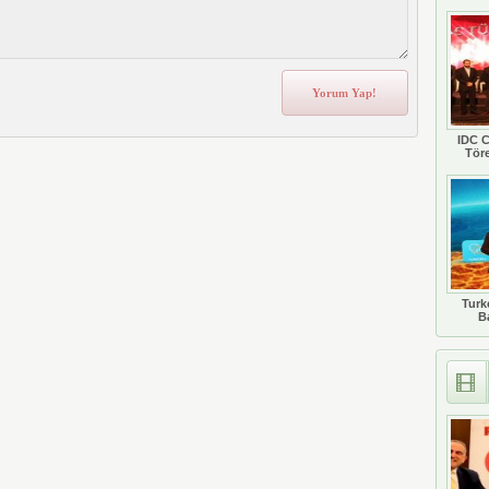
IDC C
Tör
Turkc
B