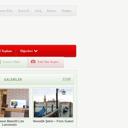
itene Ekle
Kayıt Ol
Giriş
Künye
İletişim
l Toplum
Diğerleri
Gazete Oku!
Eski Site Arşivi
GALERİLER
TÜMÜ
wei Mate20 Lite
Venedik Şehri – Foto Galeri
Lansmanı