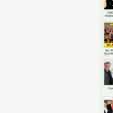
ÇMD
Başka
Ms. P
Güzell
Rohan
Cem