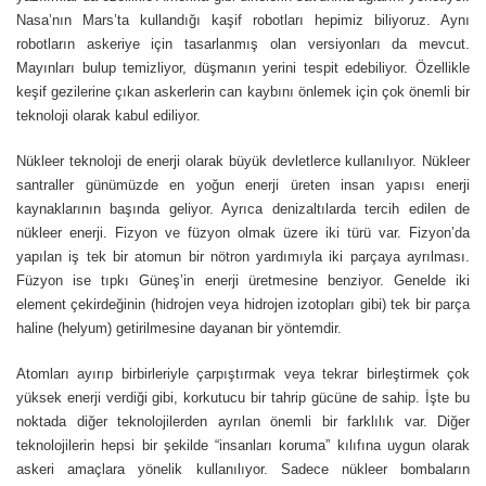
Nasa’nın Mars’ta kullandığı kaşif robotları hepimiz biliyoruz. Aynı
robotların askeriye için tasarlanmış olan versiyonları da mevcut.
Mayınları bulup temizliyor, düşmanın yerini tespit edebiliyor. Özellikle
keşif gezilerine çıkan askerlerin can kaybını önlemek için çok önemli bir
teknoloji olarak kabul ediliyor.
Nükleer teknoloji de enerji olarak büyük devletlerce kullanılıyor. Nükleer
santraller günümüzde en yoğun enerji üreten insan yapısı enerji
kaynaklarının başında geliyor. Ayrıca denizaltılarda tercih edilen de
nükleer enerji. Fizyon ve füzyon olmak üzere iki türü var. Fizyon’da
yapılan iş tek bir atomun bir nötron yardımıyla iki parçaya ayrılması.
Füzyon ise tıpkı Güneş’in enerji üretmesine benziyor. Genelde iki
element çekirdeğinin (hidrojen veya hidrojen izotopları gibi) tek bir parça
haline (helyum) getirilmesine dayanan bir yöntemdir.
Atomları ayırıp birbirleriyle çarpıştırmak veya tekrar birleştirmek çok
yüksek enerji verdiği gibi, korkutucu bir tahrip gücüne de sahip. İşte bu
noktada diğer teknolojilerden ayrılan önemli bir farklılık var. Diğer
teknolojilerin hepsi bir şekilde “insanları koruma” kılıfına uygun olarak
askeri amaçlara yönelik kullanılıyor. Sadece nükleer bombaların