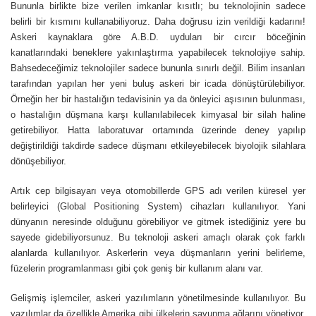
Bununla birlikte bize verilen imkanlar kısıtlı; bu teknolojinin sadece
belirli bir kısmını kullanabiliyoruz. Daha doğrusu izin verildiği kadarını!
Askeri kaynaklara göre A.B.D. uyduları bir cırcır böceğinin
kanatlarındaki beneklere yakınlaştırma yapabilecek teknolojiye sahip.
Bahsedeceğimiz teknolojiler sadece bununla sınırlı değil. Bilim insanları
tarafından yapılan her yeni buluş askeri bir icada dönüştürülebiliyor.
Örneğin her bir hastalığın tedavisinin ya da önleyici aşısının bulunması,
o hastalığın düşmana karşı kullanılabilecek kimyasal bir silah haline
getirebiliyor. Hatta laboratuvar ortamında üzerinde deney yapılıp
değiştirildiği takdirde sadece düşmanı etkileyebilecek biyolojik silahlara
dönüşebiliyor.
Artık cep bilgisayarı veya otomobillerde GPS adı verilen küresel yer
belirleyici (Global Positioning System) cihazları kullanılıyor. Yani
dünyanın neresinde olduğunu görebiliyor ve gitmek istediğiniz yere bu
sayede gidebiliyorsunuz. Bu teknoloji askeri amaçlı olarak çok farklı
alanlarda kullanılıyor. Askerlerin veya düşmanların yerini belirleme,
füzelerin programlanması gibi çok geniş bir kullanım alanı var.
Gelişmiş işlemciler, askeri yazılımların yönetilmesinde kullanılıyor. Bu
yazılımlar da özellikle Amerika gibi ülkelerin savunma ağlarını yönetiyor.