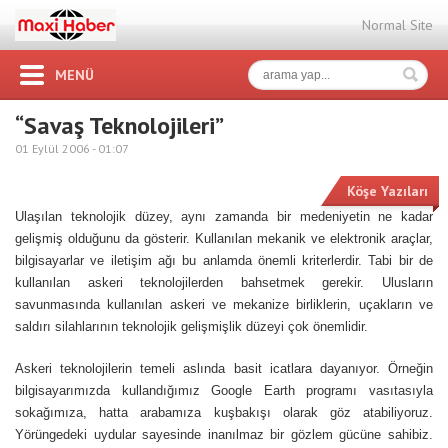
Normal Site
MENÜ
“Savaş Teknolojileri”
01 Eylül 2006 -
01:07
Köşe Yazıları
Ulaşılan teknolojik düzey, aynı zamanda bir medeniyetin ne kadar
gelişmiş olduğunu da gösterir. Kullanılan mekanik ve elektronik araçlar,
bilgisayarlar ve iletişim ağı bu anlamda önemli kriterlerdir. Tabi bir de
kullanılan askeri teknolojilerden bahsetmek gerekir. Ulusların
savunmasında kullanılan askeri ve mekanize birliklerin, uçakların ve
saldırı silahlarının teknolojik gelişmişlik düzeyi çok önemlidir.
Askeri teknolojilerin temeli aslında basit icatlara dayanıyor. Örneğin
bilgisayarımızda kullandığımız Google Earth programı vasıtasıyla
sokağımıza, hatta arabamıza kuşbakışı olarak göz atabiliyoruz.
Yörüngedeki uydular sayesinde inanılmaz bir gözlem gücüne sahibiz.