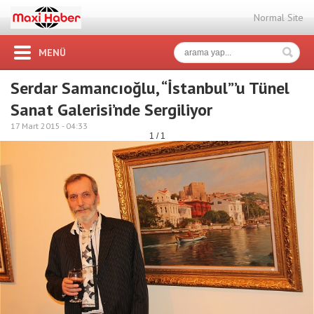
Normal Site
MENÜ
Serdar Samancıoğlu, “İstanbul”’u Tünel
Sanat Galerisi’nde Sergiliyor
17 Mart 2015 -
04:33
1 / 1