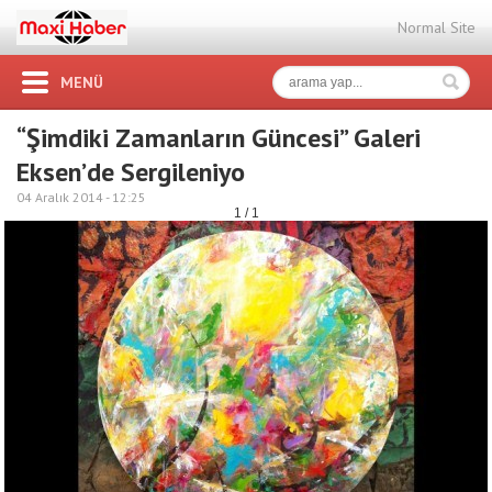
Normal Site
MENÜ
“Şimdiki Zamanların Güncesi” Galeri
Eksen’de Sergileniyo
04 Aralık 2014 -
12:25
1 / 1