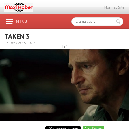
Normal Site
MENÜ
TAKEN 3
12 Ocak 2015 -
05:48
1 / 1