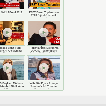
 Ödül Töreni 2019
ESET Basın Toplantısı –
2020 Dijital Güvenlik
Yazılımları
cedes-Benz Türk
Robotlar İçin Dokunma
ere Ar-Ge Merkezi
Duyusu Teknolojisini
Ziyareti
Geliştirdi: Doç. Dr. Utku
Büyükşahin
 Başkanı Müberra
Yeliz Gül Ege – Antalya
İstanbul Otellerinin
Tanıtım Vakfı Yönetim
luluk Durumunu
Kurulu Başkanı
eğerlendiriyor