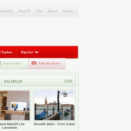
itene Ekle
Kayıt Ol
Giriş
Künye
İletişim
l Toplum
Diğerleri
Gazete Oku!
Eski Site Arşivi
GALERİLER
TÜMÜ
wei Mate20 Lite
Venedik Şehri – Foto Galeri
Lansmanı