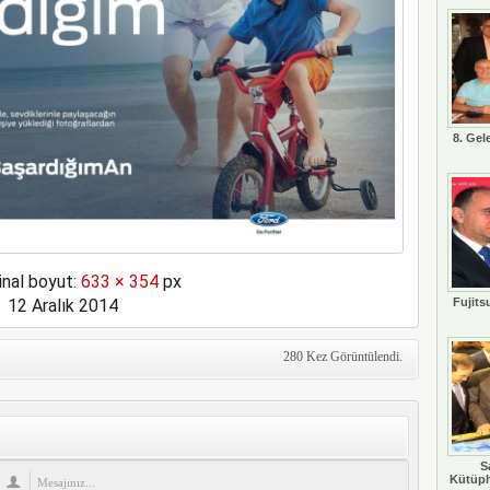
8. Gel
inal boyut:
633 × 354
px
12 Aralık 2014
Fujits
280 Kez Görüntülendi.
S
Kütüph