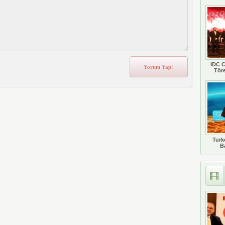
IDC C
Tör
Turkc
B