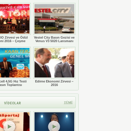
Töreni
IO Zirvesi ve Ödül
Vestel City Basın Gezisi ve
eni 2016 – Çeşme
Venus V3 5020 Lansmanı
ell 4,5G Hız Testi
Edirne Ekonomi Zirvesi –
asın Toplantısı
2016
VİDEOLAR
TÜMÜ