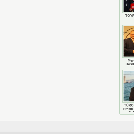
TOYP
Mer
Hoşd
TÜROB
Eresin 
Do
D