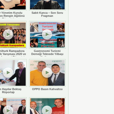
 Yönetim Kurulu
Sabit Kanca – Son Soru
nı Rengin Ağılönü
Fragman
Röportajı
hilturk Rampadora
Gastronomi Turizmi
ik Yarışması 2020 ve
Derneği Teknede Yılbaşı
 Legaspi Röportajı
Kutlaması
 Haydar Bektaş
OPPO Basın Kahvaltısı
Röportajı