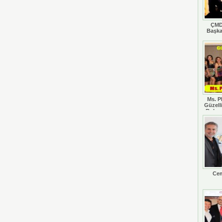
ÇMD
Başka
Ms. P
Güzell
Rohan
Cem