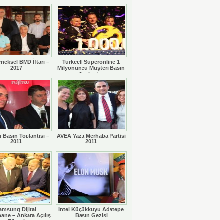
eneksel BMD İftarı –
Turkcell Superonline 1
2017
Milyonuncu Müşteri Basın
Toplantısı
u Basın Toplantısı –
AVEA Yaza Merhaba Partisi
2011
2011
amsung Dijital
Intel Küçükkuyu Adatepe
ane – Ankara Açılış
Basın Gezisi