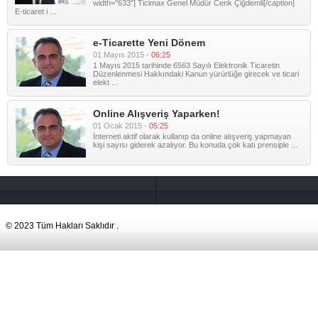
width="633"] Ticimax Genel Müdür Cenk Çiğdemli[/caption]
E-ticaret i ...
e-Ticarette Yeni Dönem
01 Mayıs 2015 -
06:25
1 Mayıs 2015 tarihinde 6563 Sayılı Elektronik Ticaretin
Düzenlenmesi Hakkındaki Kanun yürürlüğe girecek ve ticari
elekt ...
Online Alışveriş Yaparken!
01 Ocak 2015 -
05:25
İnterneti aktif olarak kullanıp da online alışveriş yapmayan
kişi sayısı giderek azalıyor. Bu konuda çok katı prensiple ...
© 2023 Tüm Hakları Saklıdır .