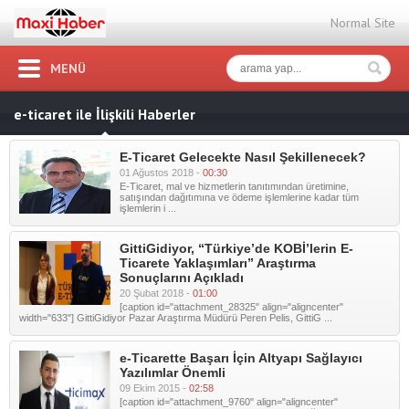
Normal Site
MENÜ
e-ticaret ile İlişkili Haberler
E-Ticaret Gelecekte Nasıl Şekillenecek?
01 Ağustos 2018 -
00:30
E-Ticaret, mal ve hizmetlerin tanıtımından üretimine,
satışından dağıtımına ve ödeme işlemlerine kadar tüm
işlemlerin i ...
GittiGidiyor, “Türkiye’de KOBİ’lerin E-
Ticarete Yaklaşımları” Araştırma
Sonuçlarını Açıkladı
20 Şubat 2018 -
01:00
[caption id="attachment_28325" align="aligncenter"
width="633"] GittiGidiyor Pazar Araştırma Müdürü Peren Pelis, GittiG ...
e-Ticarette Başarı İçin Altyapı Sağlayıcı
Yazılımlar Önemli
09 Ekim 2015 -
02:58
[caption id="attachment_9760" align="aligncenter"