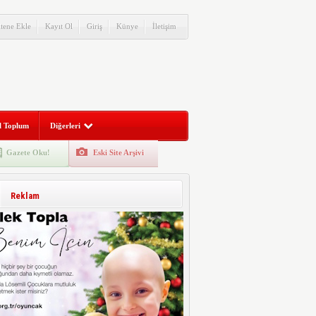
itene Ekle
Kayıt Ol
Giriş
Künye
İletişim
l Toplum
Diğerleri
Gazete Oku!
Eski Site Arşivi
Reklam