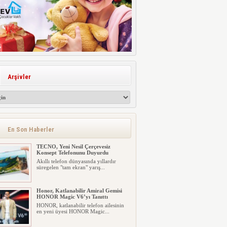
Arşivler
En Son Haberler
TECNO, Yeni Nesil Çerçevesiz
Konsept Telefonunu Duyurdu
Akıllı telefon dünyasında yıllardır
süregelen "tam ekran" yarış...
Honor, Katlanabilir Amiral Gemisi
HONOR Magic V6’yı Tanıttı
HONOR, katlanabilir telefon ailesinin
en yeni üyesi HONOR Magic...