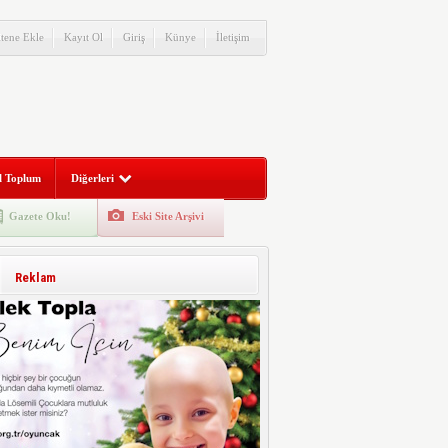
itene Ekle
Kayıt Ol
Giriş
Künye
İletişim
l Toplum
Diğerleri
Gazete Oku!
Eski Site Arşivi
Reklam