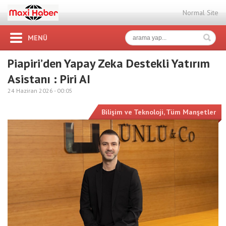
Normal Site
MENÜ
Piapiri’den Yapay Zeka Destekli Yatırım
Asistanı : Piri AI
24 Haziran 2026 -
00:05
Bilişim ve Teknoloji
,
Tüm Manşetler