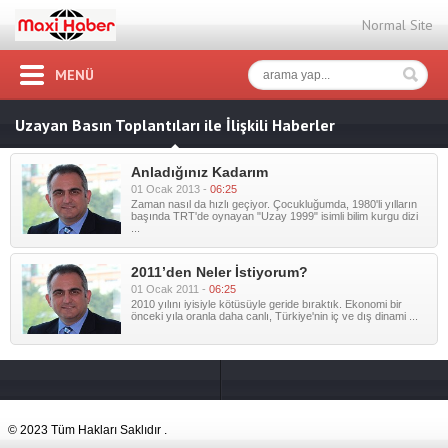
Normal Site
MENÜ
Uzayan Basın Toplantıları ile İlişkili Haberler
Anladığınız Kadarım
01 Ocak 2013 -
06:25
Zaman nasıl da hızlı geçiyor. Çocukluğumda, 1980'li yılların
başında TRT'de oynayan "Uzay 1999" isimli bilim kurgu dizi
...
2011’den Neler İstiyorum?
01 Ocak 2011 -
06:25
2010 yılını iyisiyle kötüsüyle geride bıraktık. Ekonomi bir
önceki yıla oranla daha canlı, Türkiye'nin iç ve dış dinami ...
© 2023 Tüm Hakları Saklıdır .