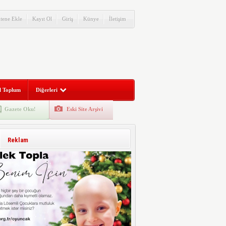
itene Ekle
Kayıt Ol
Giriş
Künye
İletişim
l Toplum
Diğerleri
Gazete Oku!
Eski Site Arşivi
Reklam