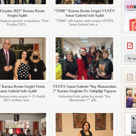
 Fırçalar 2025” Karma Resim
“TIME” Karma Resim Sergisi VENÜS
Sergisi Açıldı
Sanat Galerisi’nde Açıldı
irleştirici gücünü vurgulayan “Dost
“TIME” adlı karma resim sergisi VENÜS
Fırçalar 2025...
Sanat Galerisi’nde a...
Arşivler
 Karma Resim Sergisi Venüs
VENÜS Sanat Galerisi “Kış Manzaraları
anat Galerisi’nde Açıldı
7” Karma Sergisine Ev Sahipliği Yapıyor
arma resim sergisi 4 -15 Aralık
Geleneksel hale gelen kış temalı “Kış
2021 tarihleri aras...
Manzaraları 7” adlı ...