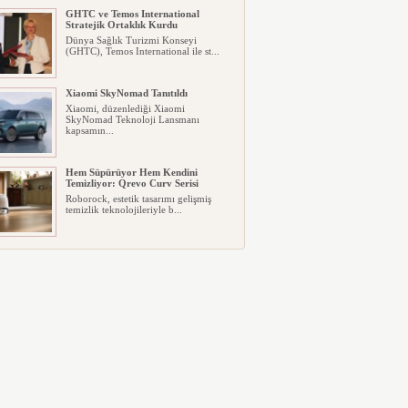
GHTC ve Temos International
Stratejik Ortaklık Kurdu
Dünya Sağlık Turizmi Konseyi
(GHTC), Temos International ile st...
Xiaomi SkyNomad Tanıtıldı
Xiaomi, düzenlediği Xiaomi
SkyNomad Teknoloji Lansmanı
kapsamın...
Hem Süpürüyor Hem Kendini
Temizliyor: Qrevo Curv Serisi
Roborock, estetik tasarımı gelişmiş
temizlik teknolojileriyle b...
MediaMarkt Türkiye, Yeni
Mağazasını Sivas’ta Açtı
MediaMarkt Türkiye, mağaza
yatırımlarına hız kesmeden devam
edi...
İnsan Kaynaklarında Evrak Trafiğine
Dijital Çözüm: PEYK
İnsan kaynakları süreçlerinde
dijitalleşme hız kazanırken Kolay...