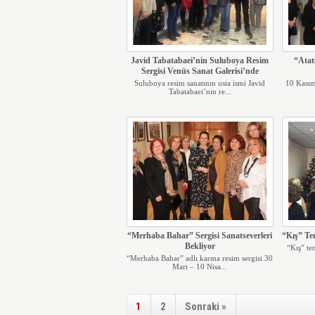
Javid Tabatabaei’nin Suluboya Resim
“Atat
Sergisi Venüs Sanat Galerisi’nde
Suluboya resim sanatının usta ismi Javid
10 Kasım
Tabatabaei’nin re...
“Merhaba Bahar” Sergisi Sanatseverleri
“Kış” Te
Bekliyor
“Kış” te
“Merhaba Bahar” adlı karma resim sergisi 30
Mart – 10 Nisa...
1
2
Sonraki »