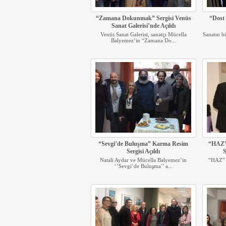
“Zamana Dokunmak” Sergisi Venüs
“Dost
Sanat Galerisi’nde Açıldı
Venüs Sanat Galerisi, sanatçı Mücella
Sanatın b
Balyemez’in “Zamana Do...
“Sevgi’de Buluşma” Karma Resim
“HAZ”
Sergisi Açıldı
S
Natali Aydar ve Mücella Balyemez’in
“HAZ” k
‘’Sevgi’de Buluşma’’ a...