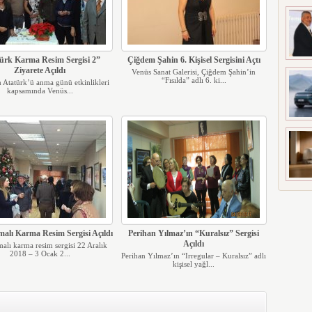
ürk Karma Resim Sergisi 2”
Çiğdem Şahin 6. Kişisel Sergisini Açtı
Ziyarete Açıldı
Venüs Sanat Galerisi, Çiğdem Şahin’in
“Fısılda” adlı 6. ki...
 Atatürk’ü anma günü etkinlikleri
kapsamında Venüs...
malı Karma Resim Sergisi Açıldı
Perihan Yılmaz’ın “Kuralsız” Sergisi
Açıldı
malı karma resim sergisi 22 Aralık
2018 – 3 Ocak 2...
Perihan Yılmaz’ın “Irregular – Kuralsız” adlı
kişisel yağl...