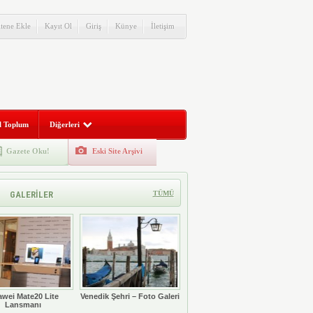
itene Ekle
Kayıt Ol
Giriş
Künye
İletişim
l Toplum
Diğerleri
Gazete Oku!
Eski Site Arşivi
GALERİLER
TÜMÜ
wei Mate20 Lite
Venedik Şehri – Foto Galeri
Lansmanı