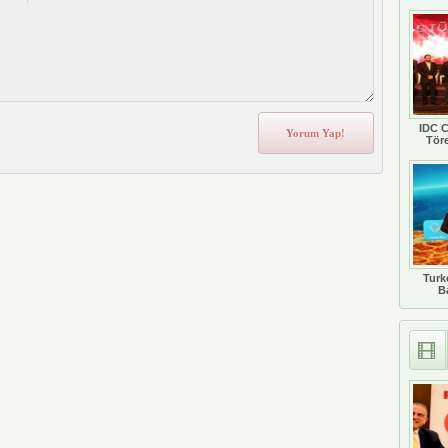
IDC C
Tör
Turkc
B