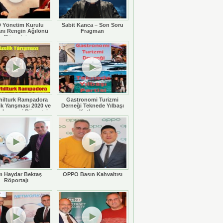
 Yönetim Kurulu
Sabit Kanca – Son Soru
nı Rengin Ağılönü
Fragman
Röportajı
hilturk Rampadora
Gastronomi Turizmi
ik Yarışması 2020 ve
Derneği Teknede Yılbaşı
 Legaspi Röportajı
Kutlaması
 Haydar Bektaş
OPPO Basın Kahvaltısı
Röportajı