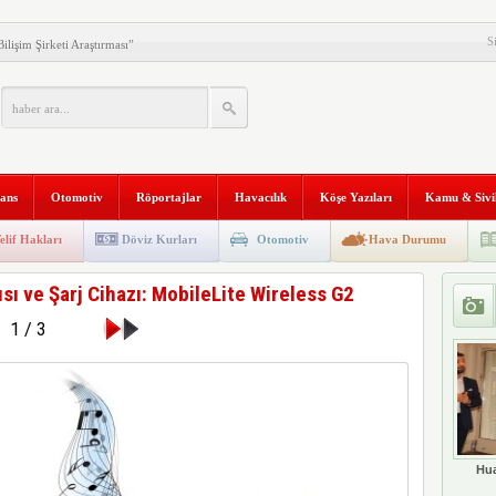
S
ilişim Şirketi Araştırması”
anı 2. Defa Büyüyor
tyapısına Geçti
 ve Kadim Eşikler” Karma
ldı
nans
Otomotiv
Röportajlar
Havacılık
Köşe Yazıları
Kamu & Sivi
Makinesi instax mini 99’un
al Stratejik Ortaklık Kurdu
elif Hakları
Döviz Kurları
Otomotiv
Hava Durumu
ı
sı ve Şarj Cihazı: MobileLite Wireless G2
ni Temizliyor: Qrevo Curv
1 / 3
Mağazasını Sivas’ta Açtı
 Trafiğine Dijital Çözüm: PEYK
Hua