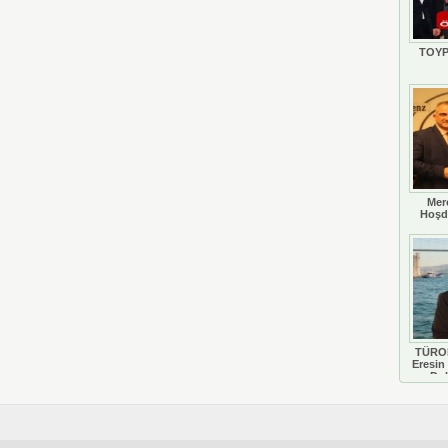
TOYP
Mer
Hoşd
TÜROB
Eresin 
Do
D