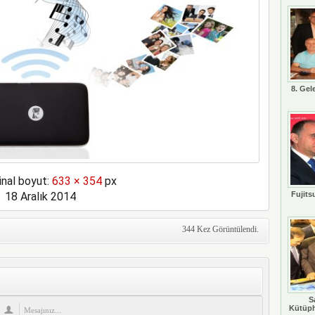
8. Gel
inal boyut:
633 × 354
px
18 Aralık 2014
Fujits
344 Kez Görüntülendi.
S
Kütüph