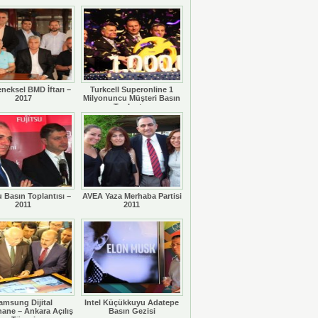
eneksel BMD İftarı –
Turkcell Superonline 1
2017
Milyonuncu Müşteri Basın
Toplantısı
u Basın Toplantısı –
AVEA Yaza Merhaba Partisi
2011
2011
amsung Dijital
Intel Küçükkuyu Adatepe
ane – Ankara Açılış
Basın Gezisi