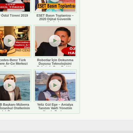
 Ödül Töreni 2019
ESET Basın Toplantısı –
2020 Dijital Güvenlik
Yazılımları
cedes-Benz Türk
Robotlar İçin Dokunma
ere Ar-Ge Merkezi
Duyusu Teknolojisini
Ziyareti
Geliştirdi: Doç. Dr. Utku
Büyükşahin
 Başkanı Müberra
Yeliz Gül Ege – Antalya
İstanbul Otellerinin
Tanıtım Vakfı Yönetim
luluk Durumunu
Kurulu Başkanı
eğerlendiriyor