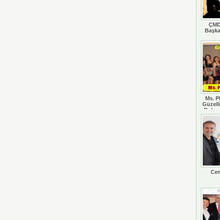
ÇMD
Başka
Ms. P
Güzell
Rohan
Cem