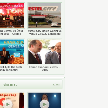
Töreni
IO Zirvesi ve Ödül
Vestel City Basın Gezisi ve
eni 2016 – Çeşme
Venus V3 5020 Lansmanı
ell 4,5G Hız Testi
Edirne Ekonomi Zirvesi –
asın Toplantısı
2016
VİDEOLAR
TÜMÜ