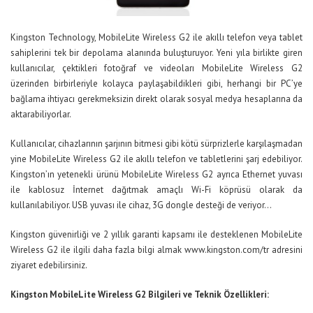
Kingston Technology, MobileLite Wireless G2 ile akıllı telefon veya tablet
sahiplerini tek bir depolama alanında buluşturuyor. Yeni yıla birlikte giren
kullanıcılar, çektikleri fotoğraf ve videoları MobileLite Wireless G2
üzerinden birbirleriyle kolayca paylaşabildikleri gibi, herhangi bir PC’ye
bağlama ihtiyacı gerekmeksizin direkt olarak sosyal medya hesaplarına da
aktarabiliyorlar.
Kullanıcılar, cihazlarının şarjının bitmesi gibi kötü sürprizlerle karşılaşmadan
yine MobileLite Wireless G2 ile akıllı telefon ve tabletlerini şarj edebiliyor.
Kingston’ın yetenekli ürünü MobileLite Wireless G2 ayrıca Ethernet yuvası
ile kablosuz İnternet dağıtmak amaçlı Wi-Fi köprüsü olarak da
kullanılabiliyor. USB yuvası ile cihaz, 3G dongle desteği de veriyor…
Kingston güvenirliği ve 2 yıllık garanti kapsamı ile desteklenen MobileLite
Wireless G2 ile ilgili daha fazla bilgi almak
www.kingston.com/tr
adresini
ziyaret edebilirsiniz.
Kingston MobileLite Wireless G2 Bilgileri ve Teknik Özellikleri: