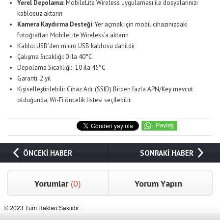
Yerel Depolama:
MobileLite Wireless uygulaması ile dosyalarınızı
kablosuz aktarın
Kamera Kaydırma Desteği
: Yer açmak için mobil cihazınızdaki
fotoğrafları MobileLite Wireless’a aktarın
Kablo: USB’den micro USB kablosu dahildir
Çalışma Sıcaklığı: 0 ila 40°C
Depolama Sıcaklığı: -10 ila 45°C
Garanti: 2 yıl
Kişiselleştirilebilir Cihaz Adı: (SSID) Birden fazla APN/Key mevcut
olduğunda, Wi-Fi öncelik listesi seçilebilir.
ÖNCEKİ HABER
SONRAKİ HABER
Yorumlar
(0)
Yorum Yapın
© 2023 Tüm Hakları Saklıdır .