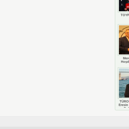
TOYP
Mer
Hoşd
TÜROB
Eresin 
Do
D