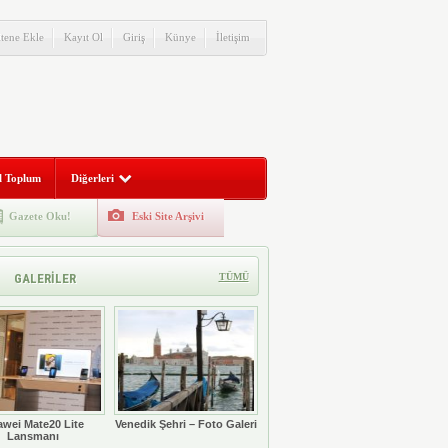
itene Ekle
Kayıt Ol
Giriş
Künye
İletişim
l Toplum
Diğerleri
Gazete Oku!
Eski Site Arşivi
GALERİLER
TÜMÜ
wei Mate20 Lite
Venedik Şehri – Foto Galeri
Lansmanı