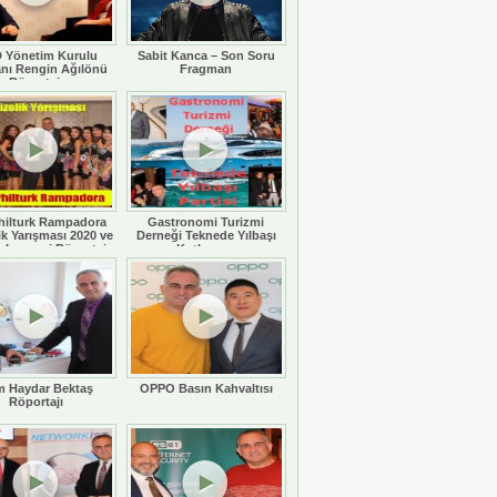
 Yönetim Kurulu
Sabit Kanca – Son Soru
nı Rengin Ağılönü
Fragman
Röportajı
hilturk Rampadora
Gastronomi Turizmi
ik Yarışması 2020 ve
Derneği Teknede Yılbaşı
 Legaspi Röportajı
Kutlaması
 Haydar Bektaş
OPPO Basın Kahvaltısı
Röportajı