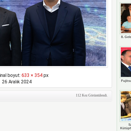
8. Gel
inal boyut:
633 × 354
px
26 Aralık 2024
Fujits
112 Kez Görüntülendi.
S
Kütüph