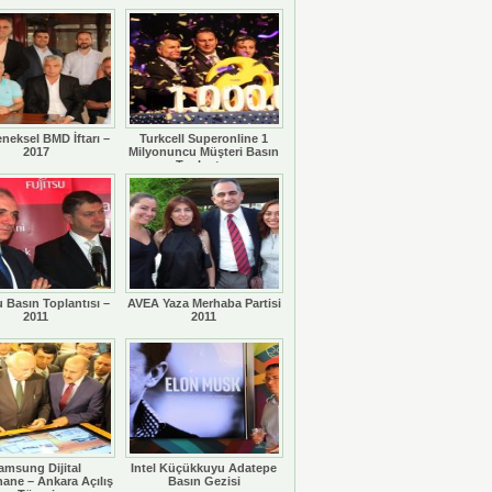
eneksel BMD İftarı –
Turkcell Superonline 1
2017
Milyonuncu Müşteri Basın
Toplantısı
u Basın Toplantısı –
AVEA Yaza Merhaba Partisi
2011
2011
amsung Dijital
Intel Küçükkuyu Adatepe
ane – Ankara Açılış
Basın Gezisi