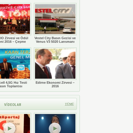
Töreni
IO Zirvesi ve Ödül
Vestel City Basın Gezisi ve
eni 2016 – Çeşme
Venus V3 5020 Lansmanı
ell 4,5G Hız Testi
Edirne Ekonomi Zirvesi –
asın Toplantısı
2016
VİDEOLAR
TÜMÜ