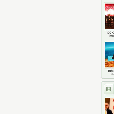
IDC C
Tör
Turkc
B