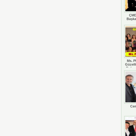
ÇMD
Başka
Ms. P
Güzell
Rohan
Cem