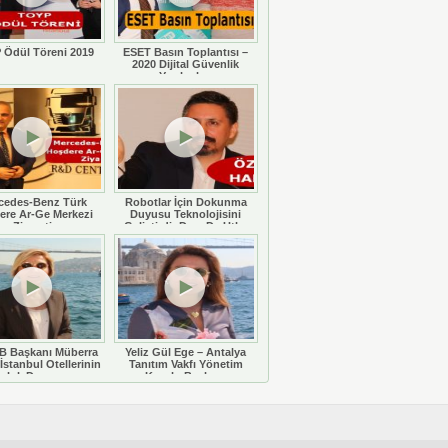
 Ödül Töreni 2019
ESET Basın Toplantısı –
2020 Dijital Güvenlik
Yazılımları
cedes-Benz Türk
Robotlar İçin Dokunma
ere Ar-Ge Merkezi
Duyusu Teknolojisini
Ziyareti
Geliştirdi: Doç. Dr. Utku
Büyükşahin
 Başkanı Müberra
Yeliz Gül Ege – Antalya
İstanbul Otellerinin
Tanıtım Vakfı Yönetim
luluk Durumunu
Kurulu Başkanı
eğerlendiriyor