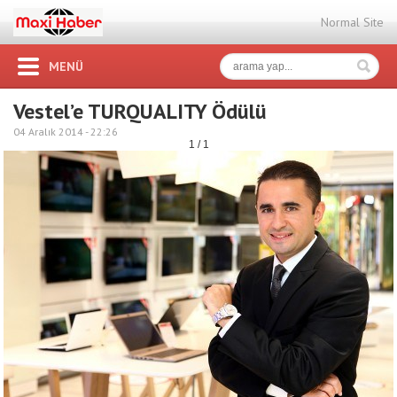
Normal Site
MENÜ
Vestel’e TURQUALITY Ödülü
04 Aralık 2014 -
22:26
1 / 1