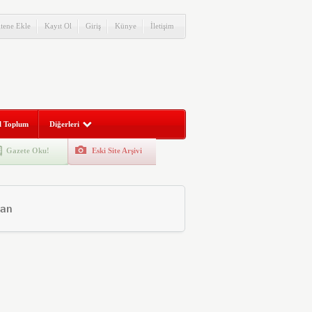
itene Ekle
Kayıt Ol
Giriş
Künye
İletişim
l Toplum
Diğerleri
Gazete Oku!
Eski Site Arşivi
man