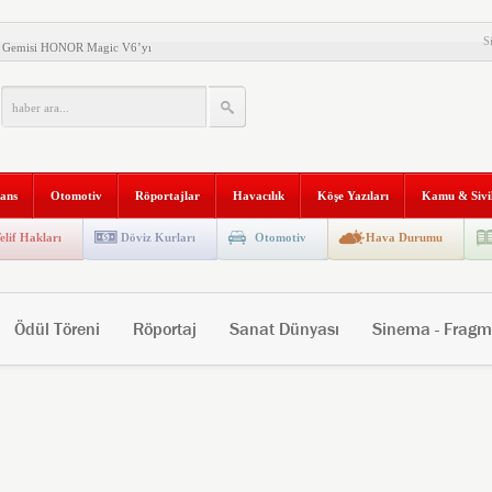
esiz Konsept Telefonunu
S
al Gemisi HONOR Magic V6’yı
ilişim Şirketi Araştırması”
anı 2. Defa Büyüyor
tyapısına Geçti
nans
Otomotiv
Röportajlar
Havacılık
Köşe Yazıları
Kamu & Sivi
niversitesi “Aranan Mezun”
 ve Kadim Eşikler” Karma
elif Hakları
Döviz Kurları
Otomotiv
Hava Durumu
ldı
Makinesi instax mini 99’un
al Stratejik Ortaklık Kurdu
Ödül Töreni
Röportaj
Sanat Dünyası
Sinema - Frag
ı