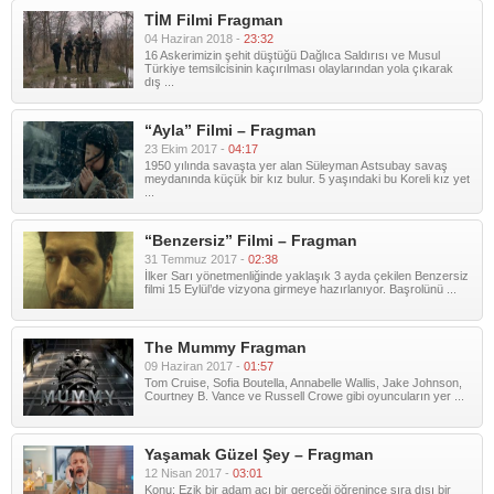
TİM Filmi Fragman
04 Haziran 2018 -
23:32
16 Askerimizin şehit düştüğü Dağlıca Saldırısı ve Musul
Türkiye temsilcisinin kaçırılması olaylarından yola çıkarak
dış ...
“Ayla” Filmi – Fragman
23 Ekim 2017 -
04:17
1950 yılında savaşta yer alan Süleyman Astsubay savaş
meydanında küçük bir kız bulur. 5 yaşındaki bu Koreli kız yet
...
“Benzersiz” Filmi – Fragman
31 Temmuz 2017 -
02:38
İlker Sarı yönetmenliğinde yaklaşık 3 ayda çekilen Benzersiz
filmi 15 Eylül’de vizyona girmeye hazırlanıyor. Başrolünü ...
The Mummy Fragman
09 Haziran 2017 -
01:57
Tom Cruise, Sofia Boutella, Annabelle Wallis, Jake Johnson,
Courtney B. Vance ve Russell Crowe gibi oyuncuların yer ...
Yaşamak Güzel Şey – Fragman
12 Nisan 2017 -
03:01
Konu: Ezik bir adam acı bir gerçeği öğrenince sıra dışı bir