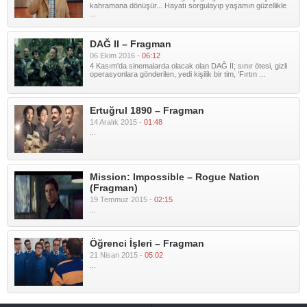
kahramana dönüşür... Hayatı sorgulayıp yaşamın güzellikle
...
DAĞ II – Fragman
06 Ekim 2016 -
06:12
4 Kasım'da sinemalarda olacak olan DAĞ II; sınır ötesi, gizli
operasyonlara gönderilen, yedi kişilik bir tim, 'Fırtın ...
Ertuğrul 1890 – Fragman
14 Aralık 2015 -
01:48
...
Mission: Impossible – Rogue Nation
(Fragman)
19 Temmuz 2015 -
02:15
...
Öğrenci İşleri – Fragman
21 Nisan 2015 -
05:02
...