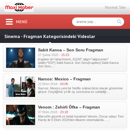
Normal Site
MENÜ
Sinema - Fragman Kategorisindeki Videolar
Sabit Kanca – Son Soru Fragman
27 Şubat 2020 -
15:23
[caption id="attachment_41150" align="aligncenter"
width="633"] Sabit Kanca: Son Soru[/caption] Sabit Kanca:
Son Soru ...
Narcos: Mexico – Fragman
22 Ekim 2018 -
03:08
Narcos: Mexico yeni bir Netflix orijinal dizisi olarak gösterime
giriyor. Geçtiğimiz yıl ilk üç sezonuna ev sahipliği ...
Venom : Zehirli Öfke – Fragman
07 Ekim 2018 -
23:18
Marvel’in gizemli ve belalı karakteri Venom, Oscar adayı Tom
Hardy ile 5 Ekim 2018'den itibaren sinemalarda... ...