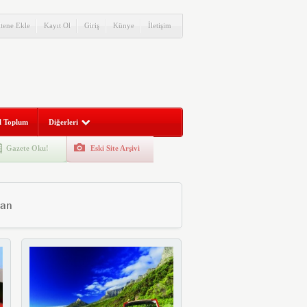
itene Ekle
Kayıt Ol
Giriş
Künye
İletişim
l Toplum
Diğerleri
Gazete Oku!
Eski Site Arşivi
man