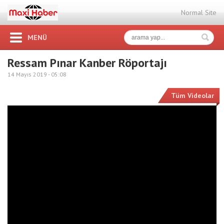
Normal Site
MENÜ
Ressam Pınar Kanber Röportajı
14 Mayıs 2019 -
05:08
Tüm Videolar