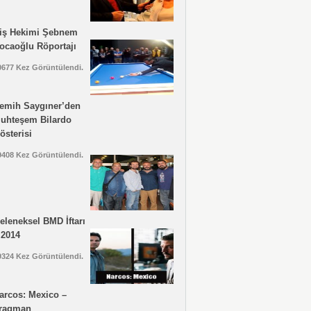
iş Hekimi Şebnem
ocaoğlu Röportajı
0677 Kez Görüntülendi.
emih Saygıner’den
uhteşem Bilardo
österisi
9408 Kez Görüntülendi.
eleneksel BMD İftarı
 2014
9324 Kez Görüntülendi.
arcos: Mexico –
ragman