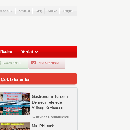
itene Ekle
Kayıt Ol
Giriş
Künye
İletişim
l Toplum
Diğerleri
Gazete Oku!
Eski Site Arşivi
 Çok İzlenenler
Gastronomi Turizmi
Derneği Teknede
Yılbaşı Kutlaması
67185 Kez Görüntülendi.
Ms. Philturk