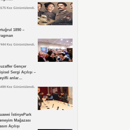
9175 Kez Görüntülendi.
rtuğrul 1890 –
ragman
7444 Kez Görüntülendi.
uzaffer Gençer
işisel Sergi Açılışı –
eyifli anlar…
6499 Kez Görüntülendi.
uawei İstinyePark
eneyim Mağazası
asın Açılışı