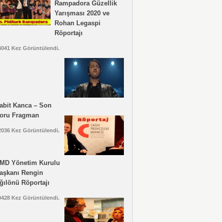
Rampadora Güzellik
Yarışması 2020 ve
Rohan Legaspi
Röportajı
4041 Kez Görüntülendi.
abit Kanca – Son
oru Fragman
2036 Kez Görüntülendi.
MD Yönetim Kurulu
aşkanı Rengin
ğılönü Röportajı
0428 Kez Görüntülendi.