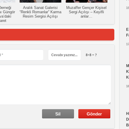
erneği
Aralık Sanat Galerisi
Muzaffer Gençer Kişisel
1
ı Güngör
“Renkli Romanlar” Karma
Sergi Açılışı – Keyifli
va’daki
Resim Sergisi Açılışı
anlar…
aret
E
F
1
8+8 = ?
M
K
K
1
H
D
B