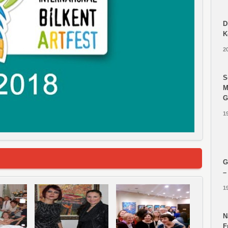
D
K
2
S
M
G
1
G
–
1
N
F