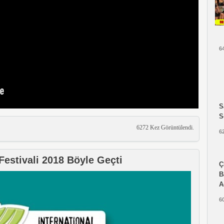
6
S
S
6272 Kez Görüntülendi.
6
Festivali 2018 Böyle Geçti
Ç
B
A
6