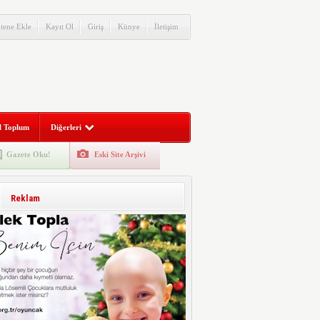
itene Ekle
Kayıt Ol
Giriş
Künye
İletişim
l Toplum
Diğerleri
Gazete Oku!
Eski Site Arşivi
Reklam