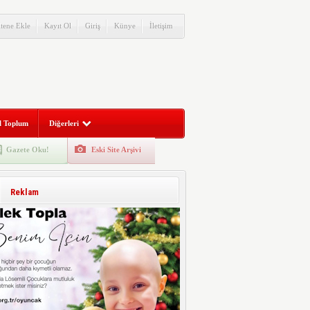
itene Ekle
Kayıt Ol
Giriş
Künye
İletişim
l Toplum
Diğerleri
Gazete Oku!
Eski Site Arşivi
Reklam