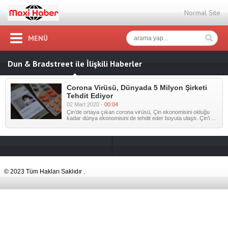
Normal Site
MENÜ
Dun & Bradstreet ile İlişkili Haberler
Corona Virüsü, Dünyada 5 Milyon Şirketi
Tehdit Ediyor
02 Mart 2020 -
00:04
Çin’de ortaya çıkan corona virüsü, Çin ekonomisini olduğu
kadar dünya ekonomisini de tehdit eder boyuta ulaştı. Çin’i ...
© 2023 Tüm Hakları Saklıdır .