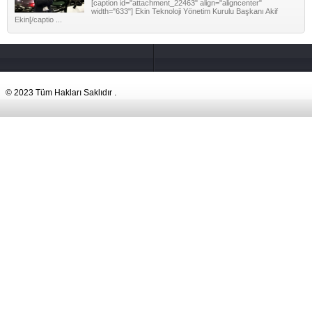
[caption id="attachment_22463" align="aligncenter"
width="633"] Ekin Teknoloji Yönetim Kurulu Başkanı Akif
Ekin[/captio ...
© 2023 Tüm Hakları Saklıdır .