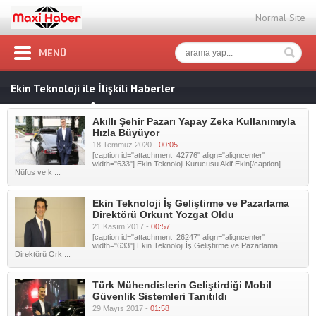
Normal Site
MENÜ
Ekin Teknoloji ile İlişkili Haberler
Akıllı Şehir Pazarı Yapay Zeka Kullanımıyla
Hızla Büyüyor
18 Temmuz 2020 -
00:05
[caption id="attachment_42776" align="aligncenter"
width="633"] Ekin Teknoloji Kurucusu Akif Ekin[/caption]
Nüfus ve k ...
Ekin Teknoloji İş Geliştirme ve Pazarlama
Direktörü Orkunt Yozgat Oldu
21 Kasım 2017 -
00:57
[caption id="attachment_26247" align="aligncenter"
width="633"] Ekin Teknoloji İş Geliştirme ve Pazarlama
Direktörü Ork ...
Türk Mühendislerin Geliştirdiği Mobil
Güvenlik Sistemleri Tanıtıldı
29 Mayıs 2017 -
01:58