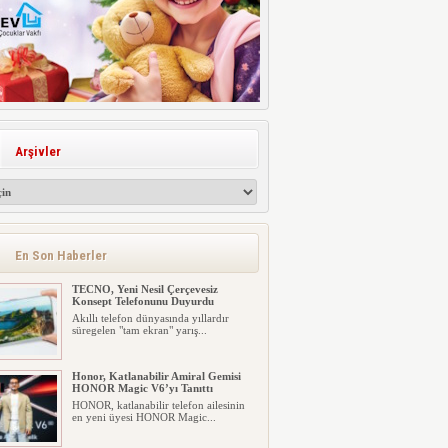
Arşivler
En Son Haberler
TECNO, Yeni Nesil Çerçevesiz
Konsept Telefonunu Duyurdu
Akıllı telefon dünyasında yıllardır
süregelen "tam ekran" yarış...
Honor, Katlanabilir Amiral Gemisi
HONOR Magic V6’yı Tanıttı
HONOR, katlanabilir telefon ailesinin
en yeni üyesi HONOR Magic...