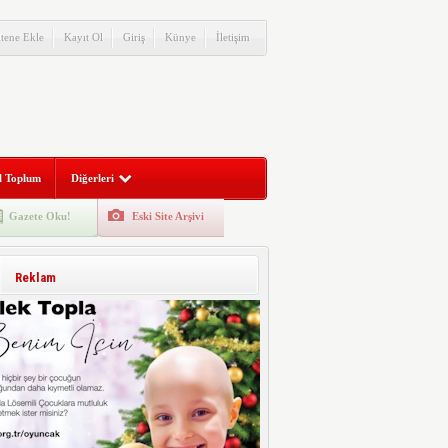
itene Ekle
Kayıt Ol
Giriş
Künye
İletişim
l Toplum
Diğerleri
Gazete Oku!
Eski Site Arşivi
Reklam