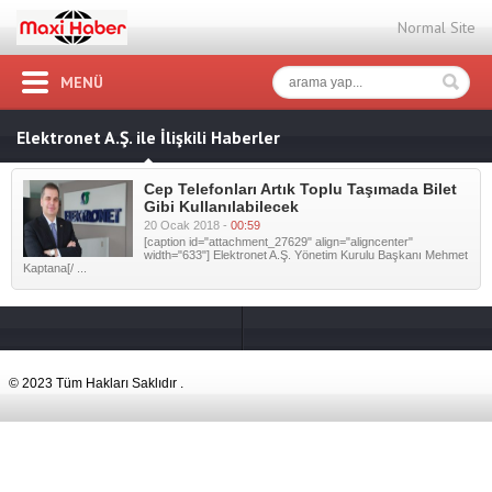
Normal Site
MENÜ
Elektronet A.Ş. ile İlişkili Haberler
Cep Telefonları Artık Toplu Taşımada Bilet
Gibi Kullanılabilecek
20 Ocak 2018 -
00:59
[caption id="attachment_27629" align="aligncenter"
width="633"] Elektronet A.Ş. Yönetim Kurulu Başkanı Mehmet
Kaptana[/ ...
© 2023 Tüm Hakları Saklıdır .