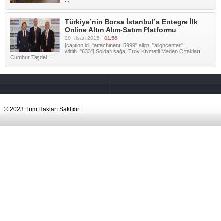
...
Türkiye’nin Borsa İstanbul’a Entegre İlk
Online Altın Alım-Satım Platformu
29 Nisan 2015 -
01:58
[caption id="attachment_5999" align="aligncenter"
width="633"] Soldan sağa: Troy Kıymetli Maden Ortakları
Cumhur Taşdel ...
© 2023 Tüm Hakları Saklıdır .