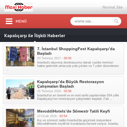
Normal Site
MENÜ
Kapalıçarşı ile İlişkili Haberler
7. İstanbul ShoppingFest Kapalıçarşı’da
Başladı
03 Temmuz 2017 -
00:55
İstanbul'u alışveriş destinasyonu olarak cazibe merkezi
haline getirmek amacıyla yola çıkılan ve 7 yıldır düzenlenen
...
Kapalıçarşı’da Büyük Restorasyon
Çalışmaları Başladı
15 Temmuz 2016 -
02:56
İstanbul'un en önemli ve en eski tarihi yapılarından 554 yıllık
Kapalıçarşı’nın restorasyon çalışmaları başladı. Fati ...
MeroddiHotels’de Sömestr Tatili Keyfi
13 Ocak 2016 -
02:54
Kış ve sömestr tatilini İstanbul’da geçirmek isteyenlere
MeroddiHotels keyifli bir konaklama hizmeti veriyor. İstanbu