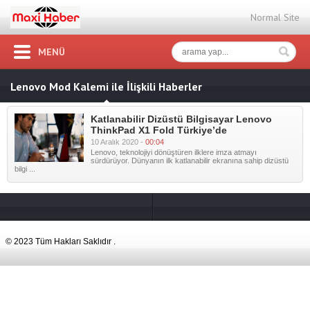
Normal Site
MENÜ
Lenovo Mod Kalemi ile İlişkili Haberler
Katlanabilir Dizüstü Bilgisayar Lenovo
ThinkPad X1 Fold Türkiye’de
10 Aralık 2020 -
00:04
Lenovo, teknolojiyi dönüştüren ilklere imza atmayı
sürdürüyor. Dünyanın ilk katlanabilir ekranına sahip dizüstü
bilgi ...
© 2023 Tüm Hakları Saklıdır .