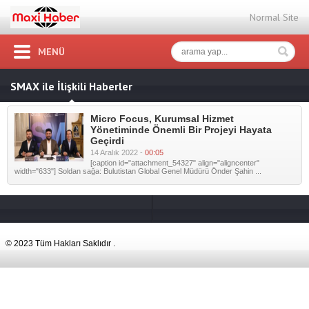
Normal Site
MENÜ
SMAX ile İlişkili Haberler
Micro Focus, Kurumsal Hizmet
Yönetiminde Önemli Bir Projeyi Hayata
Geçirdi
14 Aralık 2022 -
00:05
[caption id="attachment_54327" align="aligncenter"
width="633"] Soldan sağa: Bulutistan Global Genel Müdürü Önder Şahin ...
© 2023 Tüm Hakları Saklıdır .