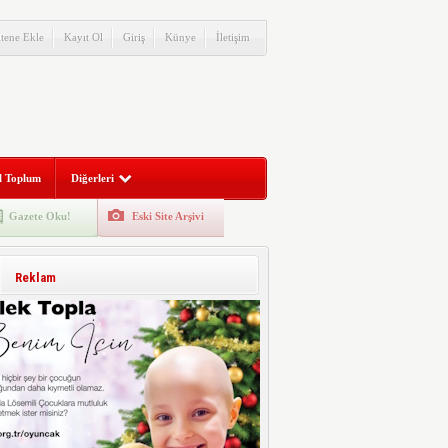
itene Ekle
Kayıt Ol
Giriş
Künye
İletişim
l Toplum
Diğerleri
Gazete Oku!
Eski Site Arşivi
Reklam