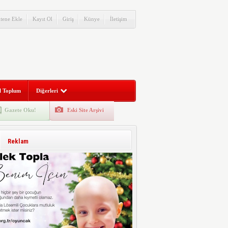
itene Ekle
Kayıt Ol
Giriş
Künye
İletişim
l Toplum
Diğerleri
Gazete Oku!
Eski Site Arşivi
Reklam