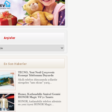
Arşivler
En Son Haberler
TECNO, Yeni Nesil Çerçevesiz
Konsept Telefonunu Duyurdu
Akıllı telefon dünyasında yıllardır
süregelen "tam ekran" yarış...
Honor, Katlanabilir Amiral Gemisi
HONOR Magic V6’yı Tanıttı
HONOR, katlanabilir telefon ailesinin
en yeni üyesi HONOR Magic...