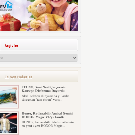
Arşivler
En Son Haberler
TECNO, Yeni Nesil Çerçevesiz
Konsept Telefonunu Duyurdu
Akıllı telefon dünyasında yıllardır
süregelen "tam ekran" yarış...
Honor, Katlanabilir Amiral Gemisi
HONOR Magic V6’yı Tanıttı
HONOR, katlanabilir telefon ailesinin
en yeni üyesi HONOR Magic...