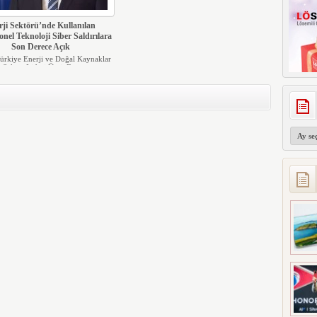
rji Sektörü’nde Kullanılan
nel Teknoloji Siber Saldırılara
Son Derece Açık
kiye Enerji ve Doğal Kaynaklar
Sektör Lideri Ümit B...
Arşivler