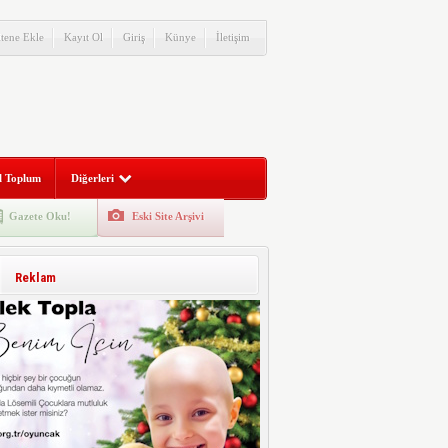
itene Ekle
Kayıt Ol
Giriş
Künye
İletişim
l Toplum
Diğerleri
Gazete Oku!
Eski Site Arşivi
Reklam