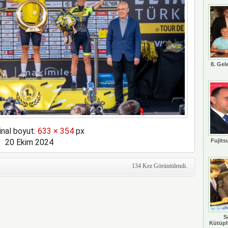
8. Gel
inal boyut:
633 × 354
px
20 Ekim 2024
Fujits
134 Kez Görüntülendi.
S
Kütüph