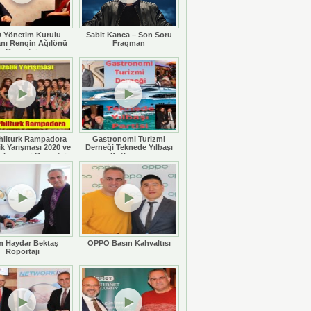
 Yönetim Kurulu
Sabit Kanca – Son Soru
nı Rengin Ağılönü
Fragman
Röportajı
hilturk Rampadora
Gastronomi Turizmi
ik Yarışması 2020 ve
Derneği Teknede Yılbaşı
 Legaspi Röportajı
Kutlaması
 Haydar Bektaş
OPPO Basın Kahvaltısı
Röportajı