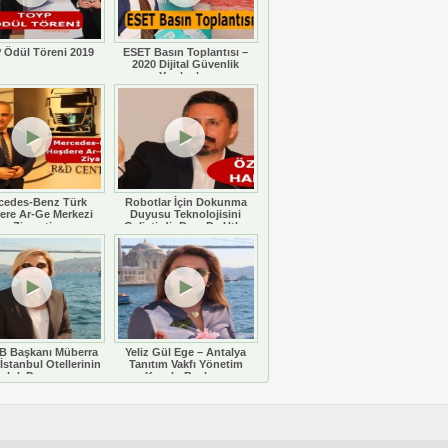
 Ödül Töreni 2019
ESET Basın Toplantısı –
2020 Dijital Güvenlik
Yazılımları
cedes-Benz Türk
Robotlar İçin Dokunma
ere Ar-Ge Merkezi
Duyusu Teknolojisini
Ziyareti
Geliştirdi: Doç. Dr. Utku
Büyükşahin
 Başkanı Müberra
Yeliz Gül Ege – Antalya
İstanbul Otellerinin
Tanıtım Vakfı Yönetim
luluk Durumunu
Kurulu Başkanı
eğerlendiriyor