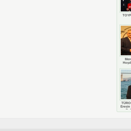
TOYP
Mer
Hoşd
TÜROB
Eresin 
Do
D