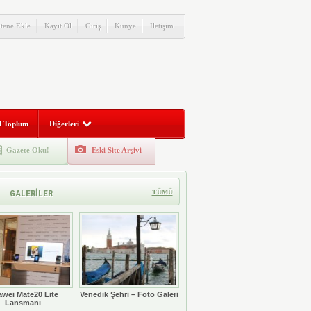
itene Ekle
Kayıt Ol
Giriş
Künye
İletişim
l Toplum
Diğerleri
Gazete Oku!
Eski Site Arşivi
GALERİLER
TÜMÜ
wei Mate20 Lite
Venedik Şehri – Foto Galeri
Lansmanı