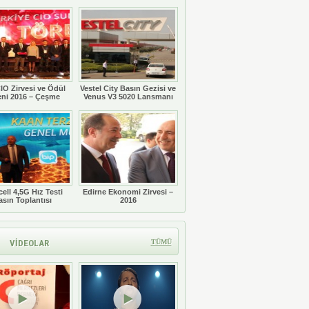
Töreni
IO Zirvesi ve Ödül
Vestel City Basın Gezisi ve
eni 2016 – Çeşme
Venus V3 5020 Lansmanı
ell 4,5G Hız Testi
Edirne Ekonomi Zirvesi –
asın Toplantısı
2016
VİDEOLAR
TÜMÜ