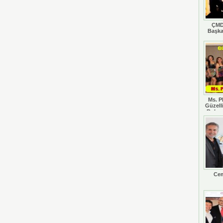
ÇMD
Başka
Ms. P
Güzell
Rohan
Cem