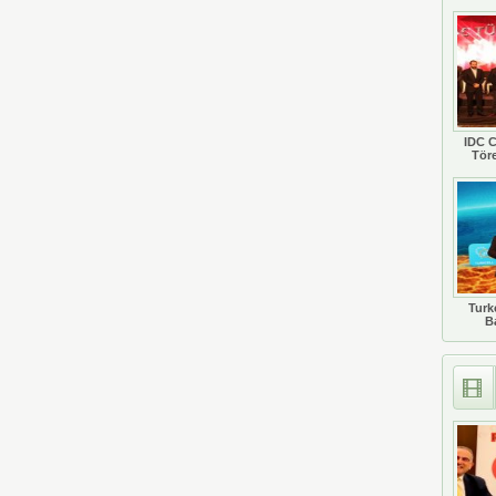
IDC C
Tör
Turkc
B