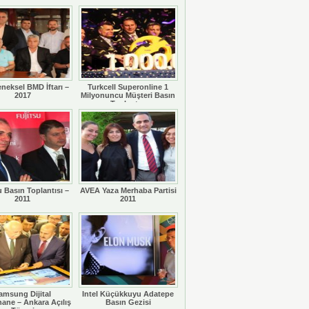
eneksel BMD İftarı –
Turkcell Superonline 1
2017
Milyonuncu Müşteri Basın
Toplantısı
u Basın Toplantısı –
AVEA Yaza Merhaba Partisi
2011
2011
amsung Dijital
Intel Küçükkuyu Adatepe
ane – Ankara Açılış
Basın Gezisi