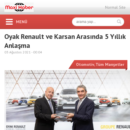
Normal Site
MENÜ
Oyak Renault ve Karsan Arasında 5 Yıllık
Anlaşma
03 Ağustos 2021 -
00:04
Otomotiv
,
Tüm Manşetler