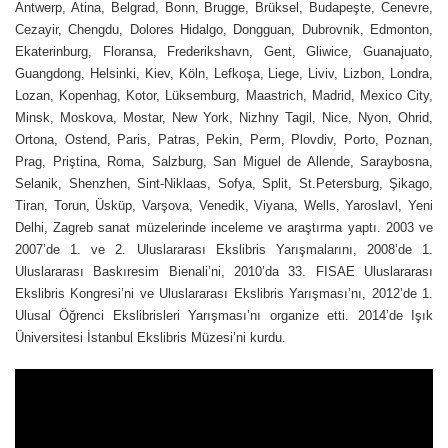
Antwerp, Atina, Belgrad, Bonn, Brugge, Brüksel, Budapeşte, Cenevre,
Cezayir, Chengdu, Dolores Hidalgo, Dongguan, Dubrovnik, Edmonton,
Ekaterinburg, Floransa, Frederikshavn, Gent, Gliwice, Guanajuato,
Guangdong, Helsinki, Kiev, Köln, Lefkoşa, Liege, Liviv, Lizbon, Londra,
Lozan, Kopenhag, Kotor, Lüksemburg, Maastrich, Madrid, Mexico City,
Minsk, Moskova, Mostar, New York, Nizhny Tagil, Nice, Nyon, Ohrid,
Ortona, Ostend, Paris, Patras, Pekin, Perm, Plovdiv, Porto, Poznan,
Prag, Priştina, Roma, Salzburg, San Miguel de Allende, Saraybosna,
Selanik, Shenzhen, Sint-Niklaas, Sofya, Split, St.Petersburg, Şikago,
Tiran, Torun, Üsküp, Varşova, Venedik, Viyana, Wells, Yaroslavl, Yeni
Delhi, Zagreb sanat müzelerinde inceleme ve araştırma yaptı. 2003 ve
2007’de 1. ve 2. Uluslararası Ekslibris Yarışmalarını, 2008’de 1.
Uluslararası Baskıresim Bienali’ni, 2010’da 33. FISAE Uluslararası
Ekslibris Kongresi’ni ve Uluslararası Ekslibris Yarışması’nı, 2012’de 1.
Ulusal Öğrenci Ekslibrisleri Yarışması’nı organize etti. 2014’de Işık
Üniversitesi İstanbul Ekslibris Müzesi’ni kurdu.