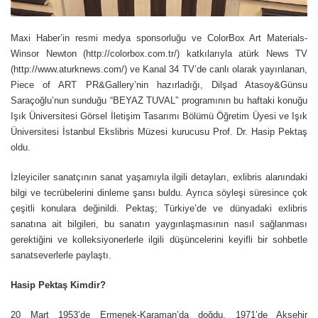
Maxi Haber’in resmi medya sponsorluğu ve ColorBox Art Materials-
Winsor Newton (
http://colorbox.com.tr/
) katkılarıyla atürk News TV
(
http://www.aturknews.com/
)
ve Kanal 34 TV’de canlı olarak yayınlanan,
Piece of ART PR&Gallery’nin hazırladığı, Dilşad Atasoy&Günsu
Saraçoğlu’nun sunduğu “BEYAZ TUVAL” programının bu haftaki konuğu
Işık Üniversitesi Görsel İletişim Tasarımı Bölümü Öğretim Üyesi ve Işık
Üniversitesi İstanbul Ekslibris Müzesi kurucusu Prof. Dr. Hasip Pektaş
oldu.
İzleyiciler sanatçının sanat yaşamıyla ilgili detayları, exlibris alanındaki
bilgi ve tecrübelerini dinleme şansı buldu. Ayrıca söyleşi süresince çok
çeşitli konulara değinildi. Pektaş; Türkiye’de ve dünyadaki exlibris
sanatına ait bilgileri, bu sanatın yaygınlaşmasının nasıl sağlanması
gerektiğini ve kolleksiyonerlerle ilgili düşüncelerini keyifli bir sohbetle
sanatseverlerle paylaştı.
Hasip Pektaş Kimdir?
20 Mart 1953’de Ermenek-Karaman’da doğdu. 1971’de Akşehir