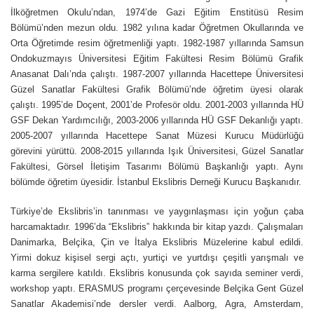
İlköğretmen Okulu’ndan, 1974’de Gazi Eğitim Enstitüsü Resim
Bölümü’nden mezun oldu. 1982 yılına kadar Öğretmen Okullarında ve
Orta Öğretimde resim öğretmenliği yaptı. 1982-1987 yıllarında Samsun
Ondokuzmayıs Üniversitesi Eğitim Fakültesi Resim Bölümü Grafik
Anasanat Dalı’nda çalıştı. 1987-2007 yıllarında Hacettepe Üniversitesi
Güzel Sanatlar Fakültesi Grafik Bölümü’nde öğretim üyesi olarak
çalıştı. 1995’de Doçent, 2001’de Profesör oldu. 2001-2003 yıllarında HÜ
GSF Dekan Yardımcılığı, 2003-2006 yıllarında HÜ GSF Dekanlığı yaptı.
2005-2007 yıllarında Hacettepe Sanat Müzesi Kurucu Müdürlüğü
görevini yürüttü. 2008-2015 yıllarında Işık Üniversitesi, Güzel Sanatlar
Fakültesi, Görsel İletişim Tasarımı Bölümü Başkanlığı yaptı. Aynı
bölümde öğretim üyesidir. İstanbul Ekslibris Derneği Kurucu Başkanıdır.
Türkiye’de Ekslibris’in tanınması ve yaygınlaşması için yoğun çaba
harcamaktadır. 1996’da “Ekslibris” hakkında bir kitap yazdı. Çalışmaları
Danimarka, Belçika, Çin ve İtalya Ekslibris Müzelerine kabul edildi.
Yirmi dokuz kişisel sergi açtı, yurtiçi ve yurtdışı çeşitli yarışmalı ve
karma sergilere katıldı. Ekslibris konusunda çok sayıda seminer verdi,
workshop yaptı. ERASMUS programı çerçevesinde Belçika Gent Güzel
Sanatlar Akademisi’nde dersler verdi. Aalborg, Agra, Amsterdam,