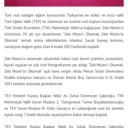
Tüm mal varlığını eğitim konusunda Türkiye’nin en köklü ve öncü vakfı
Türk Eğitim Vakfı (TEV) ile ülkemizin en önemli sivil toplum kuruluşlardan
Türk Silahlı Kuvvetleri (TSK) Mehmetçik Vakfı’na bağışlayan Zeki Müren’in
ölümünün 20. yılı için düzenlenen “Zeki Müren’i Okumak, Zeki Müren’le
Okumak” temalı anma etkinliklerinin İstanbul Sanat Güneşi bölümü,
sanatçının doğum günü olan 6 Aralık 2015 tarihinde başladı.
Zeki Müren’in üniversite yıllarından kalan özel desen çizimleri, kostümleri,
kişisel eşyaları ve çok özel fotoğraflarının yer aldığı “Zeki Müren’i Okumak,
Zeki Müren’le Okumak” açık hava sergisi okulu Mimar Sinan Üniversitesi
Fındıklı kampüsü bahçesi ve Osman Hamdi Bey Salonu’nda 6-21 Aralık
2015 tarihleri arasında gezilebilecek.
TEV Yönetim Kurulu Başkan Vekili Av. Zuhal Dönmezer Çakıroğlu, TSK
Mehmetçik Vakfı Genel Müdürü E. Tümgeneral Tamer Büyükkantarcıoğlu
ve TEV Genel Müdürü M. Yıldız Günay’ın ev sahipliğinde özel bir davetle
açılan sergi, 7 Aralık itibariyle ziyaretçilerini kabul etmeye başladı.
TEV Yönetim Kurulu Başkan Vekili Av. Zuhal Dönmezer Çakıroğlu