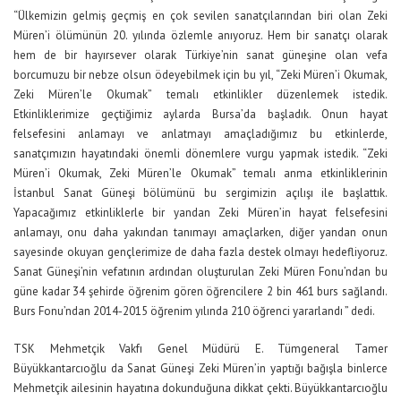
“Ülkemizin gelmiş geçmiş en çok sevilen sanatçılarından biri olan Zeki
Müren’i ölümünün 20. yılında özlemle anıyoruz. Hem bir sanatçı olarak
hem de bir hayırsever olarak Türkiye’nin sanat güneşine olan vefa
borcumuzu bir nebze olsun ödeyebilmek için bu yıl, “Zeki Müren’i Okumak,
Zeki Müren’le Okumak” temalı etkinlikler düzenlemek istedik.
Etkinliklerimize geçtiğimiz aylarda Bursa’da başladık. Onun hayat
felsefesini anlamayı ve anlatmayı amaçladığımız bu etkinlerde,
sanatçımızın hayatındaki önemli dönemlere vurgu yapmak istedik. “Zeki
Müren’i Okumak, Zeki Müren’le Okumak” temalı anma etkinliklerinin
İstanbul Sanat Güneşi bölümünü bu sergimizin açılışı ile başlattık.
Yapacağımız etkinliklerle bir yandan Zeki Müren’in hayat felsefesini
anlamayı, onu daha yakından tanımayı amaçlarken, diğer yandan onun
sayesinde okuyan gençlerimize de daha fazla destek olmayı hedefliyoruz.
Sanat Güneşi’nin vefatının ardından oluşturulan Zeki Müren Fonu’ndan bu
güne kadar 34 şehirde öğrenim gören öğrencilere 2 bin 461 burs sağlandı.
Burs Fonu’ndan 2014-2015 öğrenim yılında 210 öğrenci yararlandı ” dedi.
TSK Mehmetçik Vakfı Genel Müdürü E. Tümgeneral Tamer
Büyükkantarcıoğlu da Sanat Güneşi Zeki Müren’in yaptığı bağışla binlerce
Mehmetçik ailesinin hayatına dokunduğuna dikkat çekti. Büyükkantarcıoğlu